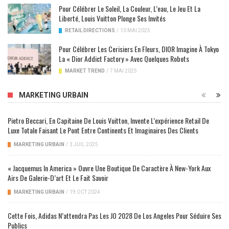
Pour Célébrer Le Soleil, La Couleur, L’eau, Le Jeu Et La
Liberté, Louis Vuitton Plonge Ses Invités
RETAIL DIRECTIONS
/
10 MAI 2025
Pour Célébrer Les Cerisiers En Fleurs, DIOR Imagine À Tokyo
La « Dior Addict Factory » Avec Quelques Robots
MARKET TREND
/
7 MAI 2025
MARKETING URBAIN
Pietro Beccari, En Capitaine De Louis Vuitton, Invente L’expérience Retail De
Luxe Totale Faisant Le Pont Entre Continents Et Imaginaires Des Clients
MARKETING URBAIN
/
3 JUIL 2025
« Jacquemus In America » Ouvre Une Boutique De Caractère À New-York Aux
Airs De Galerie-D’art Et Le Fait Savoir
MARKETING URBAIN
/
19 OCT 2024
Cette Fois, Adidas N’attendra Pas Les JO 2028 De Los Angeles Pour Séduire Ses
Publics