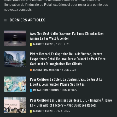
l'innovation de l'industrie du Retail expérientiel pour rester à la pointe des
nouveaux concepts.
DERNIERS ARTICLES
Avec Son Best-Seller Sauvage, Parfums Chrisitan Dior
Amène Le Far West À London
MARKET TREND
/
1 OCT 2025
Pietro Beccari, En Capitaine De Louis Vuitton, Invente
L’expérience Retail De Luxe Totale Faisant Le Pont Entre
Continents Et Imaginaires Des Clients
MARKETING URBAIN
/
3 JUIL 2025
Pour Célébrer Le Soleil, La Couleur, L’eau, Le Jeu Et La
Liberté, Louis Vuitton Plonge Ses Invités
RETAIL DIRECTIONS
/
10 MAI 2025
Pour Célébrer Les Cerisiers En Fleurs, DIOR Imagine À Tokyo
La « Dior Addict Factory » Avec Quelques Robots
MARKET TREND
/
7 MAI 2025