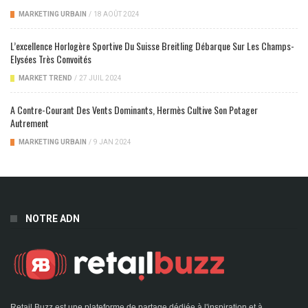
MARKETING URBAIN
/
18 AOÛT 2024
L’excellence Horlogère Sportive Du Suisse Breitling Débarque Sur Les Champs-
Elysées Très Convoités
MARKET TREND
/
27 JUIL 2024
A Contre-Courant Des Vents Dominants, Hermès Cultive Son Potager
Autrement
MARKETING URBAIN
/
9 JAN 2024
NOTRE ADN
Retail Buzz est une plateforme de partage dédiée à l'inspiration et à