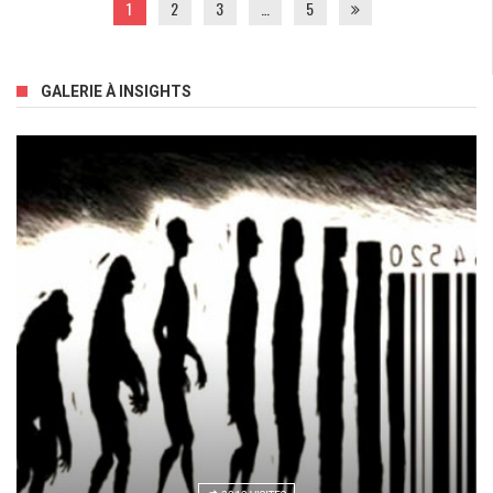
1
2
3
…
5
GALERIE À INSIGHTS
2512 VISITES
Et Si On Pouvait Bosser Le Dimanche…à Sa Guise !
CRISE
/
20 MAI 2011
/
AUCUN COMMENTAIRE