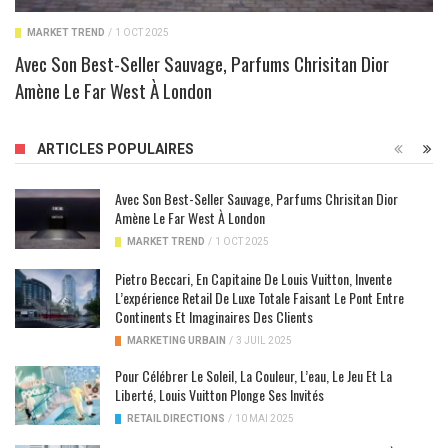
MARKET TREND
/
1 OCT 2025
Avec Son Best-Seller Sauvage, Parfums Chrisitan Dior
Amène Le Far West À London
ARTICLES POPULAIRES
Avec Son Best-Seller Sauvage, Parfums Chrisitan Dior
Amène Le Far West À London
MARKET TREND
/
1 OCT 2025
Pietro Beccari, En Capitaine De Louis Vuitton, Invente
L’expérience Retail De Luxe Totale Faisant Le Pont Entre
Continents Et Imaginaires Des Clients
MARKETING URBAIN
/
3 JUIL 2025
Pour Célébrer Le Soleil, La Couleur, L’eau, Le Jeu Et La
Liberté, Louis Vuitton Plonge Ses Invités
RETAIL DIRECTIONS
/
10 MAI 2025