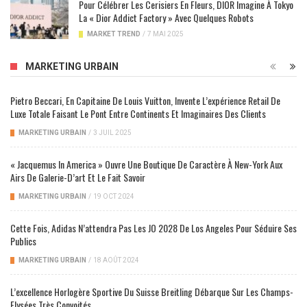
Pour Célébrer Les Cerisiers En Fleurs, DIOR Imagine À Tokyo
La « Dior Addict Factory » Avec Quelques Robots
MARKET TREND
/
7 MAI 2025
MARKETING URBAIN
Pietro Beccari, En Capitaine De Louis Vuitton, Invente L’expérience Retail De
Luxe Totale Faisant Le Pont Entre Continents Et Imaginaires Des Clients
MARKETING URBAIN
/
3 JUIL 2025
« Jacquemus In America » Ouvre Une Boutique De Caractère À New-York Aux
Airs De Galerie-D’art Et Le Fait Savoir
MARKETING URBAIN
/
19 OCT 2024
Cette Fois, Adidas N’attendra Pas Les JO 2028 De Los Angeles Pour Séduire Ses
Publics
MARKETING URBAIN
/
18 AOÛT 2024
L’excellence Horlogère Sportive Du Suisse Breitling Débarque Sur Les Champs-
Elysées Très Convoités