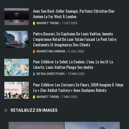
Avec Son Best-Seller Sauvage, Parfums Chrisitan Dior
Amène Le Far West À London
MARKET TREND
/
1 OCT 2025
Pietro Beccari, En Capitaine De Louis Vuitton, Invente
L’expérience Retail De Luxe Totale Faisant Le Pont Entre
Continents Et Imaginaires Des Clients
MARKETING URBAIN
/
3 JUIL 2025
Pour Célébrer Le Soleil, La Couleur, L’eau, Le Jeu Et La
Liberté, Louis Vuitton Plonge Ses Invités
RETAIL DIRECTIONS
/
10 MAI 2025
Pour Célébrer Les Cerisiers En Fleurs, DIOR Imagine À Tokyo
La « Dior Addict Factory » Avec Quelques Robots
MARKET TREND
/
7 MAI 2025
RETAILBUZZ EN IMAGES