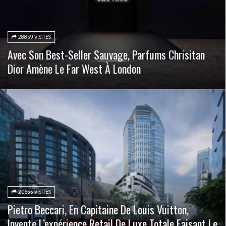
28859 VISITES
Avec Son Best-Seller Sauvage, Parfums Chrisitan
Dior Amène Le Far West À London
20655 VISITES
Pietro Beccari, En Capitaine De Louis Vuitton,
Invente L’expérience Retail De Luxe Totale Faisant Le