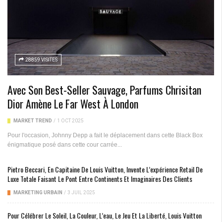
28859 VISITES
Avec Son Best-Seller Sauvage, Parfums Chrisitan
Dior Amène Le Far West À London
MARKET TREND
/
1 OCT 2025
Pour l'occasion, Johnny Depp a fait le déplacement dans cette Black Box
énigmatique posé dans cette cour carrée...
Pietro Beccari, En Capitaine De Louis Vuitton, Invente L’expérience Retail De
Luxe Totale Faisant Le Pont Entre Continents Et Imaginaires Des Clients
MARKETING URBAIN
/
3 JUIL 2025
Pour Célébrer Le Soleil, La Couleur, L’eau, Le Jeu Et La Liberté, Louis Vuitton