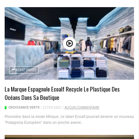
82407 VISITES
La Marque Espagnole Ecoalf Recycle Le Plastique Des
Océans Dans Sa Boutique
CROISSANCE VERTE
/
22 FÉV 2023
/
AUCUN COMMENTAIRE
Pionnière dans la mode éthique, ce label Ecoalf pourrait devenir un nouveau
"Patagonia Européen" dans un proche avenir...