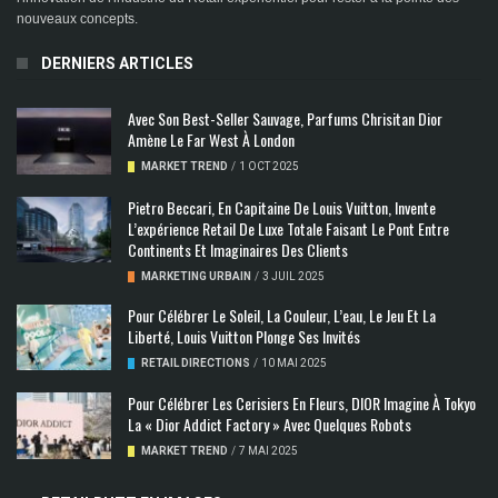
nouveaux concepts.
DERNIERS ARTICLES
Avec Son Best-Seller Sauvage, Parfums Chrisitan Dior
Amène Le Far West À London
MARKET TREND
/
1 OCT 2025
Pietro Beccari, En Capitaine De Louis Vuitton, Invente
L’expérience Retail De Luxe Totale Faisant Le Pont Entre
Continents Et Imaginaires Des Clients
MARKETING URBAIN
/
3 JUIL 2025
Pour Célébrer Le Soleil, La Couleur, L’eau, Le Jeu Et La
Liberté, Louis Vuitton Plonge Ses Invités
RETAIL DIRECTIONS
/
10 MAI 2025
Pour Célébrer Les Cerisiers En Fleurs, DIOR Imagine À Tokyo
La « Dior Addict Factory » Avec Quelques Robots
MARKET TREND
/
7 MAI 2025