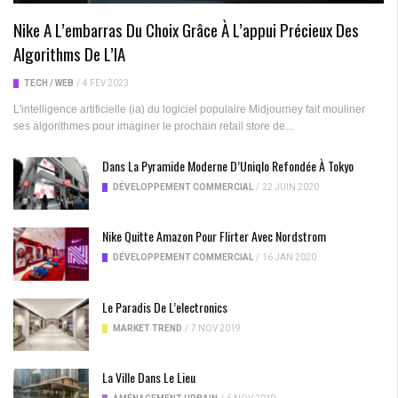
Nike A L’embarras Du Choix Grâce À L’appui Précieux Des
Algorithms De L’IA
TECH / WEB
/
4 FÉV 2023
L'intelligence artificielle (ia) du logiciel populaire Midjourney fait mouliner
ses algorithmes pour imaginer le prochain retail store de...
Dans La Pyramide Moderne D’Uniqlo Refondée À Tokyo
DÉVELOPPEMENT COMMERCIAL
/
22 JUIN 2020
Nike Quitte Amazon Pour Flirter Avec Nordstrom
DÉVELOPPEMENT COMMERCIAL
/
16 JAN 2020
Le Paradis De L’electronics
MARKET TREND
/
7 NOV 2019
La Ville Dans Le Lieu