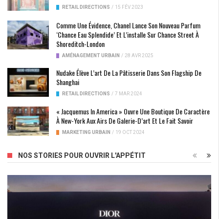
RETAIL DIRECTIONS
/
15 FÉV 2023
Comme Une Évidence, Chanel Lance Son Nouveau Parfum
‘Chance Eau Splendide’ Et L’installe Sur Chance Street À
Shoreditch-London
AMÉNAGEMENT URBAIN
/
28 AVR 2025
Nudake Élève L’art De La Pâtisserie Dans Son Flagship De
Shanghai
RETAIL DIRECTIONS
/
7 MAR 2024
« Jacquemus In America » Ouvre Une Boutique De Caractère
À New-York Aux Airs De Galerie-D’art Et Le Fait Savoir
MARKETING URBAIN
/
19 OCT 2024
NOS STORIES POUR OUVRIR L'APPÉTIT