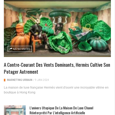
63760 VISITES
A Contre-Courant Des Vents Dominants, Hermès Cultive Son
Potager Autrement
MARKETING URBAIN
/
9 JAN 2024
La maison de luxe française Hermès vient d'ouvrir une incroyable vitrine en
boutique à Hong Kong
L’univers Utopique De La Maison De Luxe Chanel
Réinterprété Par L’intelligence Artificielle