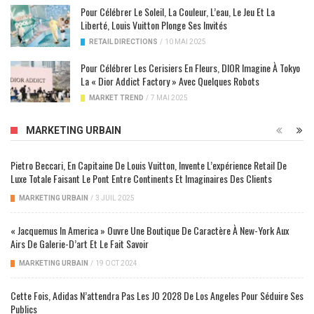
Pour Célébrer Le Soleil, La Couleur, L’eau, Le Jeu Et La
Liberté, Louis Vuitton Plonge Ses Invités
RETAIL DIRECTIONS
/
10 MAI 2025
Pour Célébrer Les Cerisiers En Fleurs, DIOR Imagine À Tokyo
La « Dior Addict Factory » Avec Quelques Robots
MARKET TREND
/
7 MAI 2025
MARKETING URBAIN
Pietro Beccari, En Capitaine De Louis Vuitton, Invente L’expérience Retail De
Luxe Totale Faisant Le Pont Entre Continents Et Imaginaires Des Clients
MARKETING URBAIN
/
3 JUIL 2025
« Jacquemus In America » Ouvre Une Boutique De Caractère À New-York Aux
Airs De Galerie-D’art Et Le Fait Savoir
MARKETING URBAIN
/
19 OCT 2024
Cette Fois, Adidas N’attendra Pas Les JO 2028 De Los Angeles Pour Séduire Ses
Publics