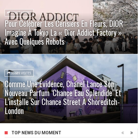
27695 VISITES
Pour Célébrer Les Cerisiers En Fleurs, DIOR
Imagine À Tokyo La « Dior Addict Factory »
Avec Quelques Robots
35689 VISITES
Comme Une Évidence, Chanel Lance Son
Nouveau Parfum ‘Chance Eau Splendide’ Et
L’installe Sur Chance Street À Shoreditch-
London
TOP NEWS DU MOMENT