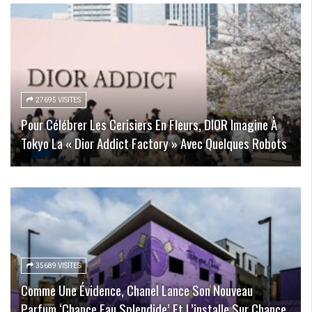
27695 VISITES
Pour Célébrer Les Cerisiers En Fleurs, DIOR Imagine À
Tokyo La « Dior Addict Factory » Avec Quelques Robots
35689 VISITES
Comme Une Évidence, Chanel Lance Son Nouveau
Parfum ‘Chance Eau Splendide’ Et L’installe Sur Chance