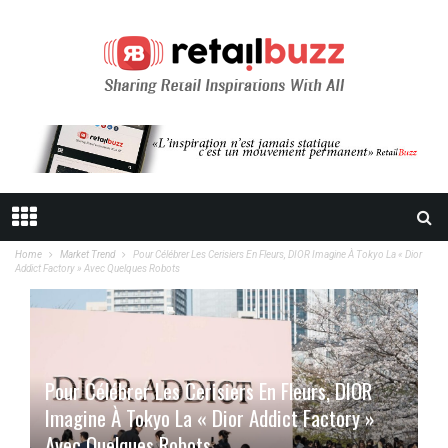
Home
Market Trend
Pour Célébrer Les Cerisiers En Fleurs, DIOR Imagine À Tokyo La « Dior
Addict Factory » Avec Quelques Robots
Pour Célébrer Les Cerisiers En Fleurs, DIOR
Imagine À Tokyo La « Dior Addict Factory »
Avec Quelques Robots