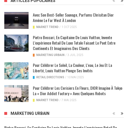
ARTICLES POPULAIRES
Avec Son Best-Seller Sauvage, Parfums Chrisitan Dior
Amène Le Far West À London
MARKET TREND
/
1 OCT 2025
Pietro Beccari, En Capitaine De Louis Vuitton, Invente
L’expérience Retail De Luxe Totale Faisant Le Pont Entre
Continents Et Imaginaires Des Clients
MARKETING URBAIN
/
3 JUIL 2025
Pour Célébrer Le Soleil, La Couleur, L’eau, Le Jeu Et La
Liberté, Louis Vuitton Plonge Ses Invités
RETAIL DIRECTIONS
/
10 MAI 2025
Pour Célébrer Les Cerisiers En Fleurs, DIOR Imagine À Tokyo
La « Dior Addict Factory » Avec Quelques Robots
MARKET TREND
/
7 MAI 2025
MARKETING URBAIN
Pietro Beccari, En Capitaine De Louis Vuitton, Invente L’expérience Retail De