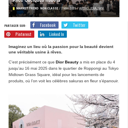
MARKET TREND
NON CLASSÉ
/
7 MAI 2025
/
ARTHO JERAJIAN
Facebook
Twitter
PARTAGER SUR:
Pinterest
Linked In
Imaginez un lieu où la passion pour la beauté devient
une véritable usine à rêves.
C’est précisément ce que
Dior Beauty
a mis en place du 4
jusqu’au 16 mai 2025 dans le quartier de Roppongi au Tokyo
Midtown Grass Square, idéal pour les lancements de
produits, où l’on voit les célèbres sakuras en fleur s’épanouir.