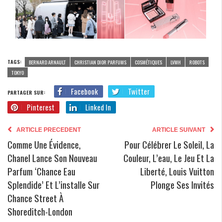
TAGS:
BERNARD ARNAULT
CHRISTIAN DIOR PARFUMS
COSMÉTIQUES
LVMH
ROBOTS
TOKYO
Facebook
Twitter
PARTAGER SUR:
Pinterest
Linked In
ARTICLE PRECEDENT
ARTICLE SUIVANT
Comme Une Évidence,
Pour Célébrer Le Soleil, La
Chanel Lance Son Nouveau
Couleur, L’eau, Le Jeu Et La
Parfum ‘Chance Eau
Liberté, Louis Vuitton
Splendide’ Et L’installe Sur
Plonge Ses Invités
Chance Street À
Shoreditch-London