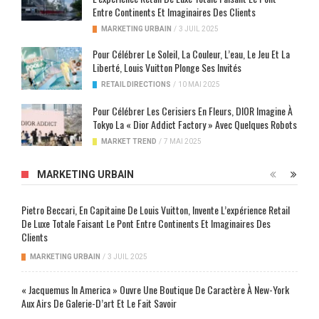
Entre Continents Et Imaginaires Des Clients
MARKETING URBAIN
/
3 JUIL 2025
Pour Célébrer Le Soleil, La Couleur, L’eau, Le Jeu Et La
Liberté, Louis Vuitton Plonge Ses Invités
RETAIL DIRECTIONS
/
10 MAI 2025
Pour Célébrer Les Cerisiers En Fleurs, DIOR Imagine À
Tokyo La « Dior Addict Factory » Avec Quelques Robots
MARKET TREND
/
7 MAI 2025
MARKETING URBAIN
Pietro Beccari, En Capitaine De Louis Vuitton, Invente L’expérience Retail
De Luxe Totale Faisant Le Pont Entre Continents Et Imaginaires Des
Clients
MARKETING URBAIN
/
3 JUIL 2025
« Jacquemus In America » Ouvre Une Boutique De Caractère À New-York
Aux Airs De Galerie-D’art Et Le Fait Savoir