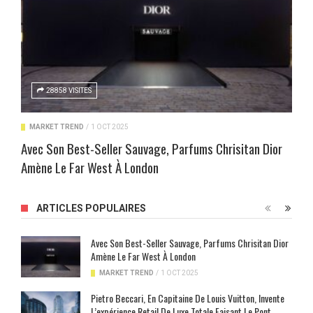
28858 VISITES
MARKET TREND
/
1 OCT 2025
Avec Son Best-Seller Sauvage, Parfums Chrisitan Dior
Amène Le Far West À London
ARTICLES POPULAIRES
Avec Son Best-Seller Sauvage, Parfums Chrisitan Dior
Amène Le Far West À London
MARKET TREND
/
1 OCT 2025
Pietro Beccari, En Capitaine De Louis Vuitton, Invente
L’expérience Retail De Luxe Totale Faisant Le Pont