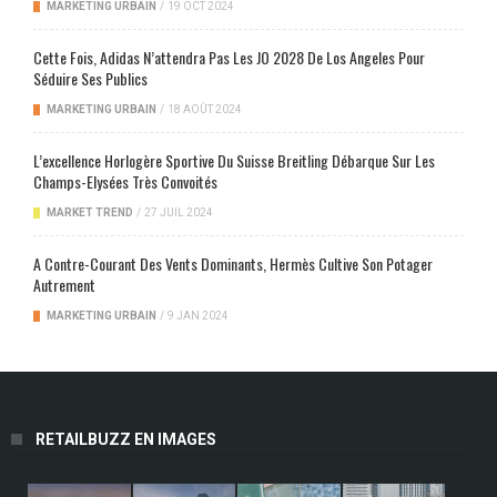
MARKETING URBAIN
/
19 OCT 2024
Cette Fois, Adidas N’attendra Pas Les JO 2028 De Los Angeles Pour
Séduire Ses Publics
MARKETING URBAIN
/
18 AOÛT 2024
L’excellence Horlogère Sportive Du Suisse Breitling Débarque Sur Les
Champs-Elysées Très Convoités
MARKET TREND
/
27 JUIL 2024
A Contre-Courant Des Vents Dominants, Hermès Cultive Son Potager
Autrement
MARKETING URBAIN
/
9 JAN 2024
RETAILBUZZ EN IMAGES