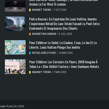
Amène Le Far West À London
MARKET TREND
/
1 OCT 2025
Pietro Beccari, En Capitaine De Louis Vuitton, Invente
L’expérience Retail De Luxe Totale Faisant Le Pont Entre
Continents Et Imaginaires Des Clients
MARKETING URBAIN
/
3 JUIL 2025
Pour Célébrer Le Soleil, La Couleur, L’eau, Le Jeu Et La
Liberté, Louis Vuitton Plonge Ses Invités
RETAIL DIRECTIONS
/
10 MAI 2025
Pour Célébrer Les Cerisiers En Fleurs, DIOR Imagine À
Tokyo La « Dior Addict Factory » Avec Quelques Robots
MARKET TREND
/
7 MAI 2025
servés
PLAN DU SITE