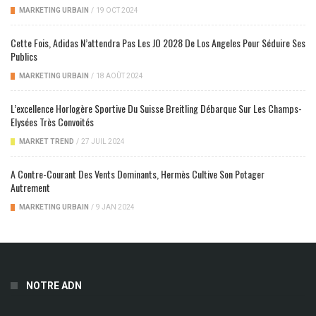
MARKETING URBAIN
/
19 OCT 2024
Cette Fois, Adidas N’attendra Pas Les JO 2028 De Los Angeles Pour Séduire Ses
Publics
MARKETING URBAIN
/
18 AOÛT 2024
L’excellence Horlogère Sportive Du Suisse Breitling Débarque Sur Les Champs-
Elysées Très Convoités
MARKET TREND
/
27 JUIL 2024
A Contre-Courant Des Vents Dominants, Hermès Cultive Son Potager
Autrement
MARKETING URBAIN
/
9 JAN 2024
NOTRE ADN