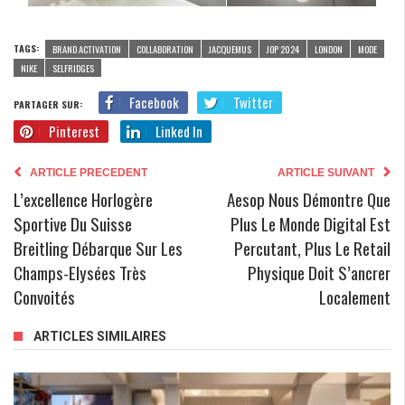
TAGS:
BRAND ACTIVATION
COLLABORATION
JACQUEMUS
JOP 2024
LONDON
MODE
NIKE
SELFRIDGES
Facebook
Twitter
PARTAGER SUR:
Pinterest
Linked In
ARTICLE PRECEDENT
ARTICLE SUIVANT
L’excellence Horlogère
Aesop Nous Démontre Que
Sportive Du Suisse
Plus Le Monde Digital Est
Breitling Débarque Sur Les
Percutant, Plus Le Retail
Champs-Elysées Très
Physique Doit S’ancrer
Convoités
Localement
ARTICLES SIMILAIRES