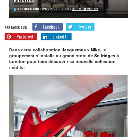
ASTUCES AND TIPS
/
27 JUIL 2024
/
ARTHO JERAJIAN
Facebook
Twitter
PARTAGER SUR:
Pinterest
Linked In
Dans cette collaboration
Jacquemus
x
Nike
, le
groupement s’installe au grand store de
Selfridges
à
London pour faire découvrir sa nouvelle collection
inédite.