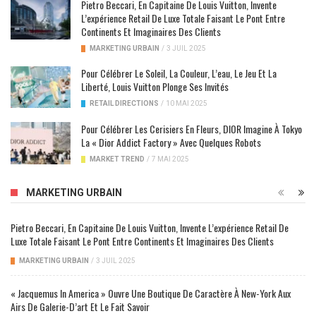
Pietro Beccari, En Capitaine De Louis Vuitton, Invente
L’expérience Retail De Luxe Totale Faisant Le Pont Entre
Continents Et Imaginaires Des Clients
MARKETING URBAIN
/
3 JUIL 2025
Pour Célébrer Le Soleil, La Couleur, L’eau, Le Jeu Et La
Liberté, Louis Vuitton Plonge Ses Invités
RETAIL DIRECTIONS
/
10 MAI 2025
Pour Célébrer Les Cerisiers En Fleurs, DIOR Imagine À Tokyo
La « Dior Addict Factory » Avec Quelques Robots
MARKET TREND
/
7 MAI 2025
MARKETING URBAIN
Pietro Beccari, En Capitaine De Louis Vuitton, Invente L’expérience Retail De
Luxe Totale Faisant Le Pont Entre Continents Et Imaginaires Des Clients
MARKETING URBAIN
/
3 JUIL 2025
« Jacquemus In America » Ouvre Une Boutique De Caractère À New-York Aux
Airs De Galerie-D’art Et Le Fait Savoir