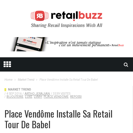
Home
Market Trend
Place Vendôme Installe Sa Retail Tour De Babel
MARKET TREND
/
4 SEP 2016
/
ARTHO JERAJIAN
/
3339 VISITES
/
BIJOUTERIE
LUXE
LVMH
PLACE VENDÔME
REPOSSI
Place Vendôme Installe Sa Retail
Tour De Babel