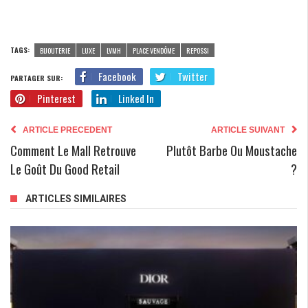
TAGS:
BIJOUTERIE
LUXE
LVMH
PLACE VENDÔME
REPOSSI
Facebook
Twitter
PARTAGER SUR:
Pinterest
Linked In
ARTICLE PRECEDENT
ARTICLE SUIVANT
Comment Le Mall Retrouve
Plutôt Barbe Ou Moustache
Le Goût Du Good Retail
?
ARTICLES SIMILAIRES