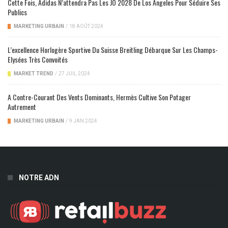
Cette Fois, Adidas N’attendra Pas Les JO 2028 De Los Angeles Pour Séduire Ses
Publics
MARKETING URBAIN
/
18 AOÛT 2024
L’excellence Horlogère Sportive Du Suisse Breitling Débarque Sur Les Champs-
Elysées Très Convoités
MARKET TREND
/
27 JUIL 2024
A Contre-Courant Des Vents Dominants, Hermès Cultive Son Potager
Autrement
MARKETING URBAIN
/
9 JAN 2024
NOTRE ADN