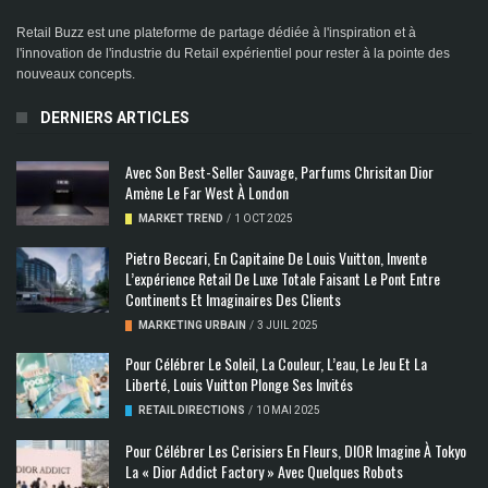
Retail Buzz est une plateforme de partage dédiée à l'inspiration et à
l'innovation de l'industrie du Retail expérientiel pour rester à la pointe des
nouveaux concepts.
DERNIERS ARTICLES
Avec Son Best-Seller Sauvage, Parfums Chrisitan Dior
Amène Le Far West À London
MARKET TREND
/
1 OCT 2025
Pietro Beccari, En Capitaine De Louis Vuitton, Invente
L’expérience Retail De Luxe Totale Faisant Le Pont Entre
Continents Et Imaginaires Des Clients
MARKETING URBAIN
/
3 JUIL 2025
Pour Célébrer Le Soleil, La Couleur, L’eau, Le Jeu Et La
Liberté, Louis Vuitton Plonge Ses Invités
RETAIL DIRECTIONS
/
10 MAI 2025
Pour Célébrer Les Cerisiers En Fleurs, DIOR Imagine À Tokyo
La « Dior Addict Factory » Avec Quelques Robots