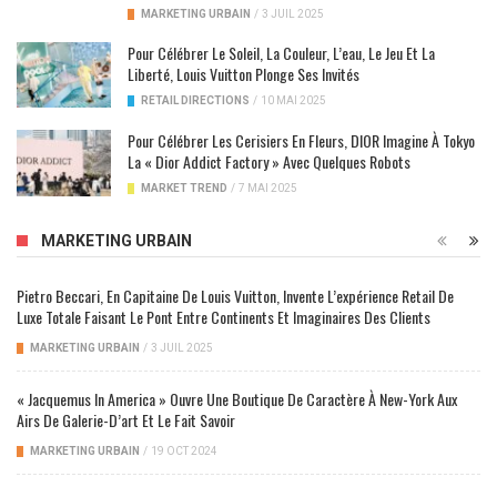
MARKETING URBAIN
/
3 JUIL 2025
Pour Célébrer Le Soleil, La Couleur, L’eau, Le Jeu Et La
Liberté, Louis Vuitton Plonge Ses Invités
RETAIL DIRECTIONS
/
10 MAI 2025
Pour Célébrer Les Cerisiers En Fleurs, DIOR Imagine À Tokyo
La « Dior Addict Factory » Avec Quelques Robots
MARKET TREND
/
7 MAI 2025
MARKETING URBAIN
Pietro Beccari, En Capitaine De Louis Vuitton, Invente L’expérience Retail De
Luxe Totale Faisant Le Pont Entre Continents Et Imaginaires Des Clients
MARKETING URBAIN
/
3 JUIL 2025
« Jacquemus In America » Ouvre Une Boutique De Caractère À New-York Aux
Airs De Galerie-D’art Et Le Fait Savoir
MARKETING URBAIN
/
19 OCT 2024