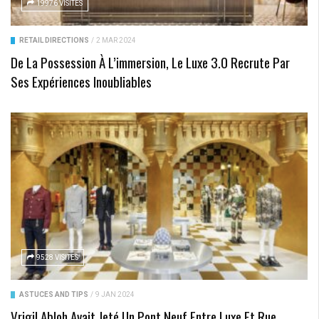
19976 VISITES
RETAIL DIRECTIONS
/
2 MAR 2024
De La Possession À L’immersion, Le Luxe 3.0 Recrute Par
Ses Expériences Inoubliables
9528 VISITES
ASTUCES AND TIPS
/
9 JAN 2024
Vrigil Abloh Avait Jeté Un Pont Neuf Entre Luxe Et Rue,