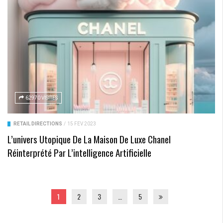
62970 VISITES
RETAIL DIRECTIONS
/
15 FÉV 2023
L’univers Utopique De La Maison De Luxe Chanel
Réinterprété Par L’intelligence Artificielle
1
2
3
…
5