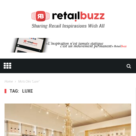
Home
Mots Clés "luxe"
TAG:
LUXE