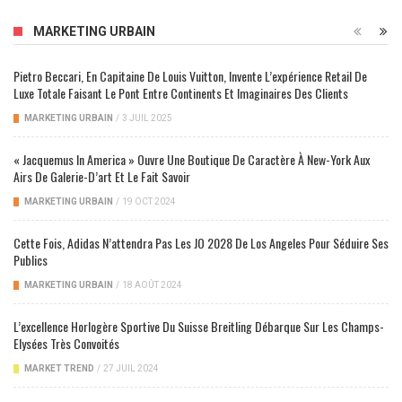
MARKETING URBAIN
Pietro Beccari, En Capitaine De Louis Vuitton, Invente L’expérience Retail De
Luxe Totale Faisant Le Pont Entre Continents Et Imaginaires Des Clients
MARKETING URBAIN
/
3 JUIL 2025
« Jacquemus In America » Ouvre Une Boutique De Caractère À New-York Aux
Airs De Galerie-D’art Et Le Fait Savoir
MARKETING URBAIN
/
19 OCT 2024
Cette Fois, Adidas N’attendra Pas Les JO 2028 De Los Angeles Pour Séduire Ses
Publics
MARKETING URBAIN
/
18 AOÛT 2024
L’excellence Horlogère Sportive Du Suisse Breitling Débarque Sur Les Champs-
Elysées Très Convoités
MARKET TREND
/
27 JUIL 2024