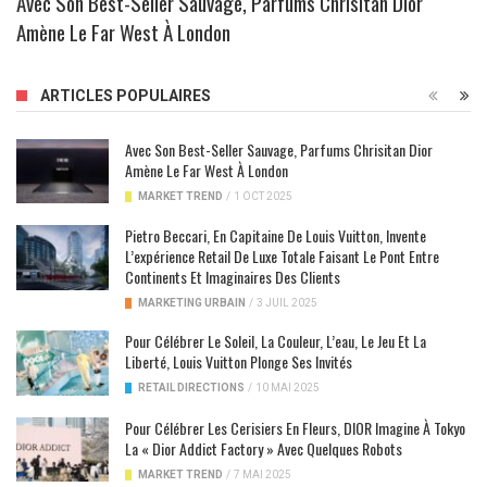
Avec Son Best-Seller Sauvage, Parfums Chrisitan Dior
Amène Le Far West À London
ARTICLES POPULAIRES
Avec Son Best-Seller Sauvage, Parfums Chrisitan Dior
Amène Le Far West À London
MARKET TREND
/
1 OCT 2025
Pietro Beccari, En Capitaine De Louis Vuitton, Invente
L’expérience Retail De Luxe Totale Faisant Le Pont Entre
Continents Et Imaginaires Des Clients
MARKETING URBAIN
/
3 JUIL 2025
Pour Célébrer Le Soleil, La Couleur, L’eau, Le Jeu Et La
Liberté, Louis Vuitton Plonge Ses Invités
RETAIL DIRECTIONS
/
10 MAI 2025
Pour Célébrer Les Cerisiers En Fleurs, DIOR Imagine À Tokyo
La « Dior Addict Factory » Avec Quelques Robots
MARKET TREND
/
7 MAI 2025