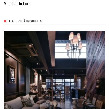
Mondial Du Luxe
GALERIE À INSIGHTS
2510 VISITES
Et Si On Pouvait Bosser Le Dimanche…à Sa Guise !
CRISE
/
20 MAI 2011
/
AUCUN COMMENTAIRE