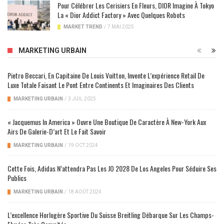
Pour Célébrer Les Cerisiers En Fleurs, DIOR Imagine À Tokyo
La « Dior Addict Factory » Avec Quelques Robots
MARKET TREND
/
7 MAI 2025
MARKETING URBAIN
Pietro Beccari, En Capitaine De Louis Vuitton, Invente L’expérience Retail De
Luxe Totale Faisant Le Pont Entre Continents Et Imaginaires Des Clients
MARKETING URBAIN
/
3 JUIL 2025
« Jacquemus In America » Ouvre Une Boutique De Caractère À New-York Aux
Airs De Galerie-D’art Et Le Fait Savoir
MARKETING URBAIN
/
19 OCT 2024
Cette Fois, Adidas N’attendra Pas Les JO 2028 De Los Angeles Pour Séduire Ses
Publics
MARKETING URBAIN
/
18 AOÛT 2024
L’excellence Horlogère Sportive Du Suisse Breitling Débarque Sur Les Champs-