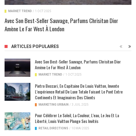
MARKET TREND
/
1 OCT 2025
Avec Son Best-Seller Sauvage, Parfums Chrisitan Dior
Amène Le Far West À London
ARTICLES POPULAIRES
Avec Son Best-Seller Sauvage, Parfums Chrisitan Dior
Amène Le Far West À London
MARKET TREND
/
1 OCT 2025
Pietro Beccari, En Capitaine De Louis Vuitton, Invente
L’expérience Retail De Luxe Totale Faisant Le Pont Entre
Continents Et Imaginaires Des Clients
MARKETING URBAIN
/
3 JUIL 2025
Pour Célébrer Le Soleil, La Couleur, L’eau, Le Jeu Et La
Liberté, Louis Vuitton Plonge Ses Invités
RETAIL DIRECTIONS
/
10 MAI 2025