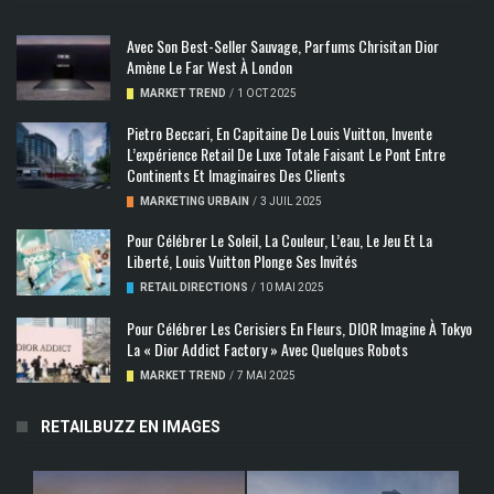
Avec Son Best-Seller Sauvage, Parfums Chrisitan Dior
Amène Le Far West À London
MARKET TREND
/
1 OCT 2025
Pietro Beccari, En Capitaine De Louis Vuitton, Invente
L’expérience Retail De Luxe Totale Faisant Le Pont Entre
Continents Et Imaginaires Des Clients
MARKETING URBAIN
/
3 JUIL 2025
Pour Célébrer Le Soleil, La Couleur, L’eau, Le Jeu Et La
Liberté, Louis Vuitton Plonge Ses Invités
RETAIL DIRECTIONS
/
10 MAI 2025
Pour Célébrer Les Cerisiers En Fleurs, DIOR Imagine À Tokyo
La « Dior Addict Factory » Avec Quelques Robots
MARKET TREND
/
7 MAI 2025
RETAILBUZZ EN IMAGES