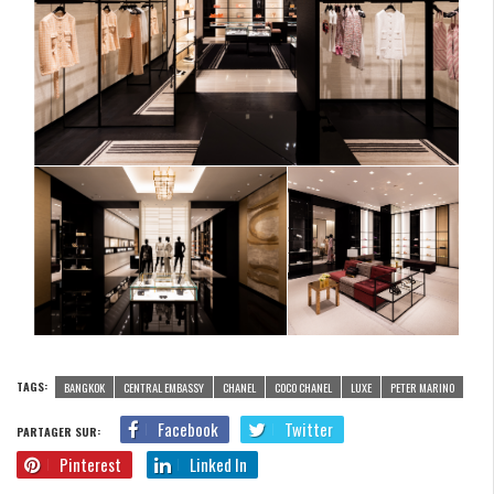
TAGS:
BANGKOK
CENTRAL EMBASSY
CHANEL
COCO CHANEL
LUXE
PETER MARINO
Facebook
Twitter
PARTAGER SUR:
Pinterest
Linked In