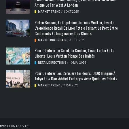
Amène Le Far West À London
MARKET TREND
/
1 OCT 2025
Pietro Beccari, En Capitaine De Louis Vuitton, Invente
L’expérience Retail De Luxe Totale Faisant Le Pont Entre
Continents Et Imaginaires Des Clients
MARKETING URBAIN
/
3 JUIL 2025
Pour Célébrer Le Soleil, La Couleur, L’eau, Le Jeu Et La
Liberté, Louis Vuitton Plonge Ses Invités
RETAIL DIRECTIONS
/
10 MAI 2025
Pour Célébrer Les Cerisiers En Fleurs, DIOR Imagine À
Tokyo La « Dior Addict Factory » Avec Quelques Robots
MARKET TREND
/
7 MAI 2025
servés
PLAN DU SITE