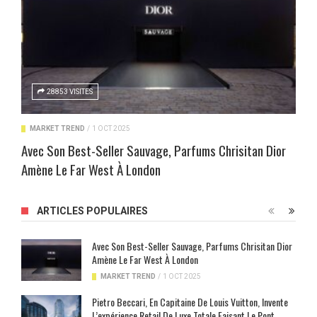
28853 VISITES
MARKET TREND
/
1 OCT 2025
Avec Son Best-Seller Sauvage, Parfums Chrisitan Dior
Amène Le Far West À London
ARTICLES POPULAIRES
Avec Son Best-Seller Sauvage, Parfums Chrisitan Dior
Amène Le Far West À London
MARKET TREND
/
1 OCT 2025
Pietro Beccari, En Capitaine De Louis Vuitton, Invente
L’expérience Retail De Luxe Totale Faisant Le Pont