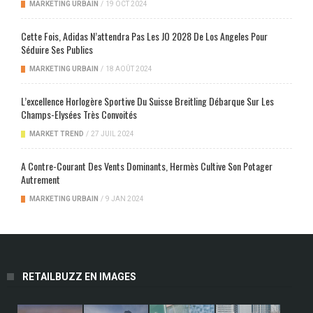
MARKETING URBAIN
/
19 OCT 2024
Cette Fois, Adidas N’attendra Pas Les JO 2028 De Los Angeles Pour
Séduire Ses Publics
MARKETING URBAIN
/
18 AOÛT 2024
L’excellence Horlogère Sportive Du Suisse Breitling Débarque Sur Les
Champs-Elysées Très Convoités
MARKET TREND
/
27 JUIL 2024
A Contre-Courant Des Vents Dominants, Hermès Cultive Son Potager
Autrement
MARKETING URBAIN
/
9 JAN 2024
RETAILBUZZ EN IMAGES