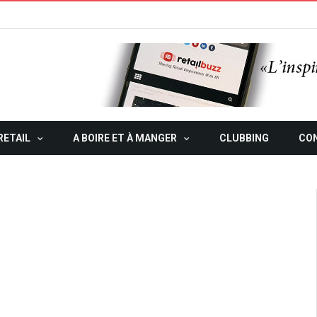
RETAIL
A BOIRE ET À MANGER
CLUBBING
CO