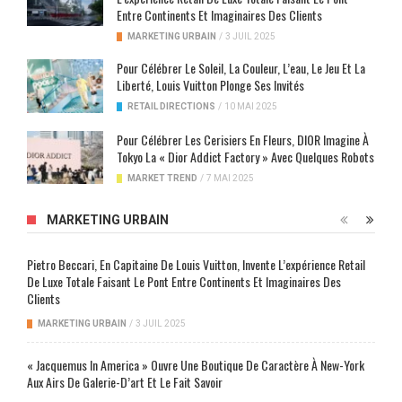
Entre Continents Et Imaginaires Des Clients
MARKETING URBAIN
/
3 JUIL 2025
Pour Célébrer Le Soleil, La Couleur, L’eau, Le Jeu Et La
Liberté, Louis Vuitton Plonge Ses Invités
RETAIL DIRECTIONS
/
10 MAI 2025
Pour Célébrer Les Cerisiers En Fleurs, DIOR Imagine À
Tokyo La « Dior Addict Factory » Avec Quelques Robots
MARKET TREND
/
7 MAI 2025
MARKETING URBAIN
Pietro Beccari, En Capitaine De Louis Vuitton, Invente L’expérience Retail
De Luxe Totale Faisant Le Pont Entre Continents Et Imaginaires Des
Clients
MARKETING URBAIN
/
3 JUIL 2025
« Jacquemus In America » Ouvre Une Boutique De Caractère À New-York
Aux Airs De Galerie-D’art Et Le Fait Savoir