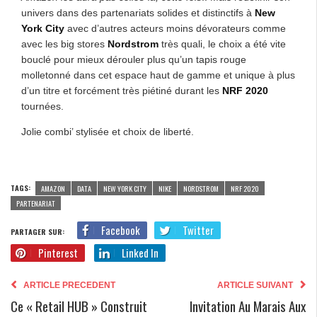
univers dans des partenariats solides et distinctifs à
New
York City
avec d’autres acteurs moins dévorateurs comme
avec les big stores
Nordstrom
très quali, le choix a été vite
bouclé pour mieux dérouler plus qu’un tapis rouge
molletonné dans cet espace haut de gamme et unique à plus
d’un titre et forcément très piétiné durant les
NRF 2020
tournées.
Jolie combi’ stylisée et choix de liberté.
TAGS:
AMAZON
DATA
NEW YORK CITY
NIKE
NORDSTROM
NRF 2020
PARTENARIAT
Facebook
Twitter
PARTAGER SUR:
Pinterest
Linked In
ARTICLE PRECEDENT
ARTICLE SUIVANT
Ce « Retail HUB » Construit
Invitation Au Marais Aux