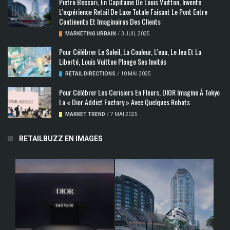
Pietro Beccari, En Capitaine De Louis Vuitton, Invente
L’expérience Retail De Luxe Totale Faisant Le Pont Entre
Continents Et Imaginaires Des Clients
MARKETING URBAIN
/
3 JUIL 2025
Pour Célébrer Le Soleil, La Couleur, L’eau, Le Jeu Et La
Liberté, Louis Vuitton Plonge Ses Invités
RETAIL DIRECTIONS
/
10 MAI 2025
Pour Célébrer Les Cerisiers En Fleurs, DIOR Imagine À Tokyo
La « Dior Addict Factory » Avec Quelques Robots
MARKET TREND
/
7 MAI 2025
RETAILBUZZ EN IMAGES