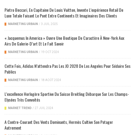
Pietro Beccari, En Capitaine De Louis Vuitton, Invente L’expérience Retail De
Luxe Totale Faisant Le Pont Entre Continents Et Imaginaires Des Clients
MARKETING URBAIN
/
3 JUIL 2025
« Jacquemus In America » Ouvre Une Boutique De Caractère À New-York Aux
Airs De Galerie-D’art Et Le Fait Savoir
MARKETING URBAIN
/
19 OCT 2024
Cette Fois, Adidas N’attendra Pas Les JO 2028 De Los Angeles Pour Séduire Ses
Publics
MARKETING URBAIN
/
18 AOÛT 2024
L’excellence Horlogère Sportive Du Suisse Breitling Débarque Sur Les Champs-
Elysées Très Convoités
MARKET TREND
/
27 JUIL 2024
A Contre-Courant Des Vents Dominants, Hermès Cultive Son Potager
Autrement