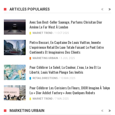
ARTICLES POPULAIRES
Avec Son Best-Seller Sauvage, Parfums Chrisitan Dior
Amène Le Far West À London
MARKET TREND
/
1 OCT 2025
Pietro Beccari, En Capitaine De Louis Vuitton, Invente
L’expérience Retail De Luxe Totale Faisant Le Pont Entre
Continents Et Imaginaires Des Clients
MARKETING URBAIN
/
3 JUIL 2025
Pour Célébrer Le Soleil, La Couleur, L’eau, Le Jeu Et La
Liberté, Louis Vuitton Plonge Ses Invités
RETAIL DIRECTIONS
/
10 MAI 2025
Pour Célébrer Les Cerisiers En Fleurs, DIOR Imagine À Tokyo
La « Dior Addict Factory » Avec Quelques Robots
MARKET TREND
/
7 MAI 2025
MARKETING URBAIN