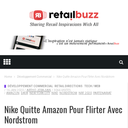
Home
Développement Commercial
Nike Quitte Amazon Pour Flirter Avec Nordstrom
DÉVELOPPEMENT COMMERCIAL
RETAIL DIRECTIONS
TECH / WEB
/
16 JAN 2020
/
ARTHO JERAJIAN
/
3066 VISITES
/
AMAZON
DATA
NEW YORK CITY
NIKE
NORDSTROM
NRF 2020
PARTENARIAT
Nike Quitte Amazon Pour Flirter Avec
Nordstrom