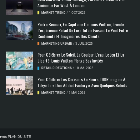
Amène Le Far West À London
MARKET TREND
/
1 OCT 2025
Pietro Beccari, En Capitaine De Louis Vuitton, Invente
L’expérience Retail De Luxe Totale Faisant Le Pont Entre
Continents Et Imaginaires Des Clients
MARKETING URBAIN
/
3 JUIL 2025
Pour Célébrer Le Soleil, La Couleur, L’eau, Le Jeu Et La
Liberté, Louis Vuitton Plonge Ses Invités
RETAIL DIRECTIONS
/
10 MAI 2025
Pour Célébrer Les Cerisiers En Fleurs, DIOR Imagine À
Tokyo La « Dior Addict Factory » Avec Quelques Robots
MARKET TREND
/
7 MAI 2025
servés
PLAN DU SITE