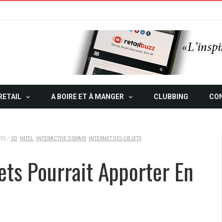
RETAIL
A BOIRE ET À MANGER
CLUBBING
CO
TES
/
3D
INTEL
INTERACTIVE DISPAYS
INTERNET DES OBJETS
ets Pourrait Apporter En