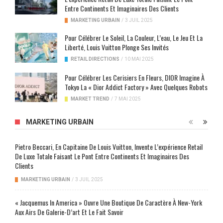
Entre Continents Et Imaginaires Des Clients
MARKETING URBAIN
/
3 JUIL 2025
Pour Célébrer Le Soleil, La Couleur, L’eau, Le Jeu Et La
Liberté, Louis Vuitton Plonge Ses Invités
RETAIL DIRECTIONS
/
10 MAI 2025
Pour Célébrer Les Cerisiers En Fleurs, DIOR Imagine À
Tokyo La « Dior Addict Factory » Avec Quelques Robots
MARKET TREND
/
7 MAI 2025
MARKETING URBAIN
Pietro Beccari, En Capitaine De Louis Vuitton, Invente L’expérience Retail
De Luxe Totale Faisant Le Pont Entre Continents Et Imaginaires Des
Clients
MARKETING URBAIN
/
3 JUIL 2025
« Jacquemus In America » Ouvre Une Boutique De Caractère À New-York
Aux Airs De Galerie-D’art Et Le Fait Savoir