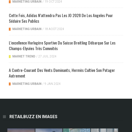
MARKETING URBAIN
/
19 OCT 2024
Cette Fois, Adidas N’attendra Pas Les JO 2028 De Los Angeles Pour
Séduire Ses Publics
MARKETING URBAIN
/
18 AOÛT 2024
L’excellence Horlogère Sportive Du Suisse Breitling Débarque Sur Les
Champs-Elysées Très Convoités
MARKET TREND
/
27 JUIL 2024
A Contre-Courant Des Vents Dominants, Hermès Cultive Son Potager
Autrement
MARKETING URBAIN
/
9 JAN 2024
RETAILBUZZ EN IMAGES