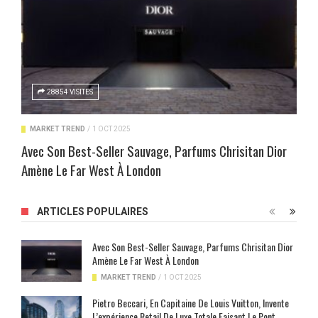
28854 VISITES
MARKET TREND
/
1 OCT 2025
Avec Son Best-Seller Sauvage, Parfums Chrisitan Dior
Amène Le Far West À London
ARTICLES POPULAIRES
Avec Son Best-Seller Sauvage, Parfums Chrisitan Dior
Amène Le Far West À London
MARKET TREND
/
1 OCT 2025
Pietro Beccari, En Capitaine De Louis Vuitton, Invente
L’expérience Retail De Luxe Totale Faisant Le Pont