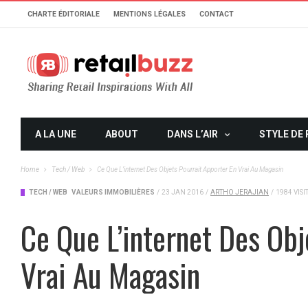
CHARTE ÉDITORIALE
MENTIONS LÉGALES
CONTACT
A LA UNE
ABOUT
DANS L’AIR
STYLE DE 
Home
Tech / Web
Ce Que L’internet Des Objets Pourrait Apporter En Vrai Au Magasin
TECH / WEB
VALEURS IMMOBILIÈRES
/
23 JAN 2016
/
ARTHO JERAJIAN
/
1984 VISI
Ce Que L’internet Des Obj
Vrai Au Magasin