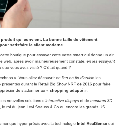
e produit qui convient. La bonne taille de vêtement,
our satisfaire le client moderne.
 cette boutique pour essayer cette veste
smart
qui donne un air
ite web, après avoir malheureusement constaté,
en les essayant
b que vous avez visité ? C’était quand ?
technos ». Vous allez découvrir
en lien en fin d’article
les
té présentés durant le
Retail Big Show NRF de 2016
pour faire
pprécier de s’adonner au «
shopping adapté
».
es nouvelles solutions d’
interactive dispays
et de
mesures 3D
 le roi du jean Levi Strauss & Co ou encore les grands US
numérique hyper précis avec la technologie
Intel RealSense
qui