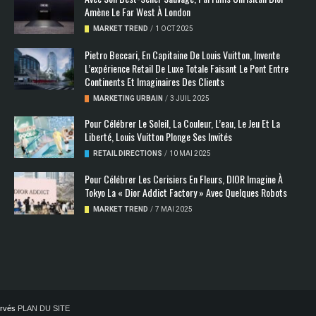
Amène Le Far West À London
MARKET TREND
/
1 OCT 2025
Pietro Beccari, En Capitaine De Louis Vuitton, Invente
L’expérience Retail De Luxe Totale Faisant Le Pont Entre
Continents Et Imaginaires Des Clients
MARKETING URBAIN
/
3 JUIL 2025
Pour Célébrer Le Soleil, La Couleur, L’eau, Le Jeu Et La
Liberté, Louis Vuitton Plonge Ses Invités
RETAIL DIRECTIONS
/
10 MAI 2025
Pour Célébrer Les Cerisiers En Fleurs, DIOR Imagine À
Tokyo La « Dior Addict Factory » Avec Quelques Robots
MARKET TREND
/
7 MAI 2025
servés
PLAN DU SITE