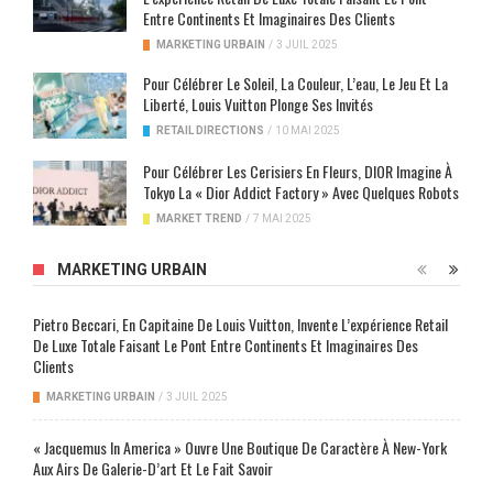
Entre Continents Et Imaginaires Des Clients
MARKETING URBAIN
/
3 JUIL 2025
Pour Célébrer Le Soleil, La Couleur, L’eau, Le Jeu Et La
Liberté, Louis Vuitton Plonge Ses Invités
RETAIL DIRECTIONS
/
10 MAI 2025
Pour Célébrer Les Cerisiers En Fleurs, DIOR Imagine À
Tokyo La « Dior Addict Factory » Avec Quelques Robots
MARKET TREND
/
7 MAI 2025
MARKETING URBAIN
Pietro Beccari, En Capitaine De Louis Vuitton, Invente L’expérience Retail
De Luxe Totale Faisant Le Pont Entre Continents Et Imaginaires Des
Clients
MARKETING URBAIN
/
3 JUIL 2025
« Jacquemus In America » Ouvre Une Boutique De Caractère À New-York
Aux Airs De Galerie-D’art Et Le Fait Savoir