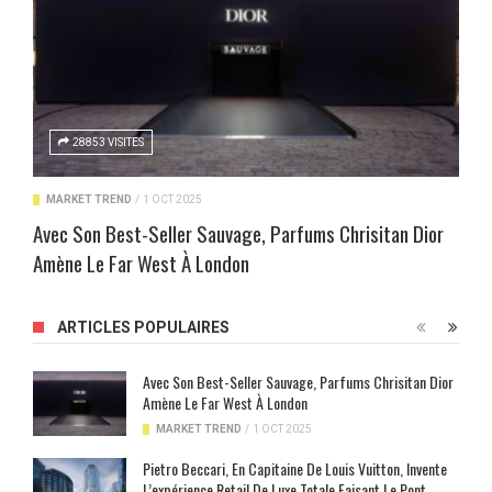
28853 VISITES
MARKET TREND
/
1 OCT 2025
Avec Son Best-Seller Sauvage, Parfums Chrisitan Dior
Amène Le Far West À London
ARTICLES POPULAIRES
Avec Son Best-Seller Sauvage, Parfums Chrisitan Dior
Amène Le Far West À London
MARKET TREND
/
1 OCT 2025
Pietro Beccari, En Capitaine De Louis Vuitton, Invente
L’expérience Retail De Luxe Totale Faisant Le Pont