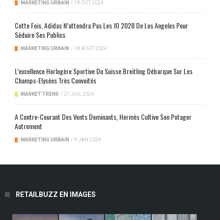
MARKETING URBAIN
/
19 OCT 2024
Cette Fois, Adidas N’attendra Pas Les JO 2028 De Los Angeles Pour
Séduire Ses Publics
MARKETING URBAIN
/
18 AOÛT 2024
L’excellence Horlogère Sportive Du Suisse Breitling Débarque Sur Les
Champs-Elysées Très Convoités
MARKET TREND
/
27 JUIL 2024
A Contre-Courant Des Vents Dominants, Hermès Cultive Son Potager
Autrement
MARKETING URBAIN
/
9 JAN 2024
RETAILBUZZ EN IMAGES