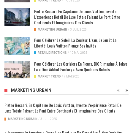
MARKET TREND
/
1 OCT 2025
Pietro Beccari, En Capitaine De Louis Vuitton, Invente
L’expérience Retail De Luxe Totale Faisant Le Pont Entre
Continents Et Imaginaires Des Clients
MARKETING URBAIN
/
3 JUIL 2025
Pour Célébrer Le Soleil, La Couleur, L’eau, Le Jeu Et La
Liberté, Louis Vuitton Plonge Ses Invités
RETAIL DIRECTIONS
/
10 MAI 2025
Pour Célébrer Les Cerisiers En Fleurs, DIOR Imagine À Tokyo
La « Dior Addict Factory » Avec Quelques Robots
MARKET TREND
/
7 MAI 2025
MARKETING URBAIN
Pietro Beccari, En Capitaine De Louis Vuitton, Invente L’expérience Retail De
Luxe Totale Faisant Le Pont Entre Continents Et Imaginaires Des Clients
MARKETING URBAIN
/
3 JUIL 2025
« Jacquemus In America » Ouvre Une Boutique De Caractère À New-York Aux