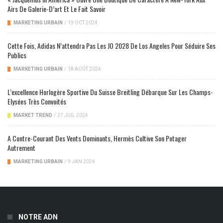
Airs De Galerie-D’art Et Le Fait Savoir
MARKETING URBAIN
/
19 OCT 2024
Cette Fois, Adidas N’attendra Pas Les JO 2028 De Los Angeles Pour Séduire Ses
Publics
MARKETING URBAIN
/
18 AOÛT 2024
L’excellence Horlogère Sportive Du Suisse Breitling Débarque Sur Les Champs-
Elysées Très Convoités
MARKET TREND
/
27 JUIL 2024
A Contre-Courant Des Vents Dominants, Hermès Cultive Son Potager
Autrement
MARKETING URBAIN
/
9 JAN 2024
NOTRE ADN