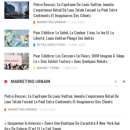
Pietro Beccari, En Capitaine De Louis Vuitton, Invente
L’expérience Retail De Luxe Totale Faisant Le Pont Entre
Continents Et Imaginaires Des Clients
MARKETING URBAIN
/
3 JUIL 2025
Pour Célébrer Le Soleil, La Couleur, L’eau, Le Jeu Et La
Liberté, Louis Vuitton Plonge Ses Invités
RETAIL DIRECTIONS
/
10 MAI 2025
Pour Célébrer Les Cerisiers En Fleurs, DIOR Imagine À Tokyo
La « Dior Addict Factory » Avec Quelques Robots
MARKET TREND
/
7 MAI 2025
MARKETING URBAIN
Pietro Beccari, En Capitaine De Louis Vuitton, Invente L’expérience Retail De
Luxe Totale Faisant Le Pont Entre Continents Et Imaginaires Des Clients
MARKETING URBAIN
/
3 JUIL 2025
« Jacquemus In America » Ouvre Une Boutique De Caractère À New-York Aux
Airs De Galerie-D’art Et Le Fait Savoir