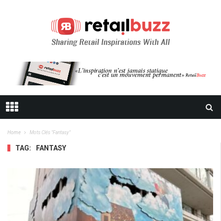
Home
Mots Clés "fantasy"
TAG:
FANTASY