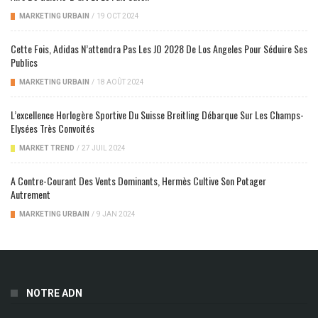
MARKETING URBAIN
/
19 OCT 2024
Cette Fois, Adidas N’attendra Pas Les JO 2028 De Los Angeles Pour Séduire Ses
Publics
MARKETING URBAIN
/
18 AOÛT 2024
L’excellence Horlogère Sportive Du Suisse Breitling Débarque Sur Les Champs-
Elysées Très Convoités
MARKET TREND
/
27 JUIL 2024
A Contre-Courant Des Vents Dominants, Hermès Cultive Son Potager
Autrement
MARKETING URBAIN
/
9 JAN 2024
NOTRE ADN