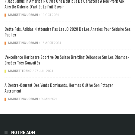
« Jacquemus In America » Ouvre Une Boutique De Caractère À New-York Aux
Airs De Galerie-D’art Et Le Fait Savoir
MARKETING URBAIN
/
19 OCT 2024
Cette Fois, Adidas N’attendra Pas Les JO 2028 De Los Angeles Pour Séduire Ses
Publics
MARKETING URBAIN
/
18 AOÛT 2024
L’excellence Horlogère Sportive Du Suisse Breitling Débarque Sur Les Champs-
Elysées Très Convoités
MARKET TREND
/
27 JUIL 2024
A Contre-Courant Des Vents Dominants, Hermès Cultive Son Potager
Autrement
MARKETING URBAIN
/
9 JAN 2024
NOTRE ADN