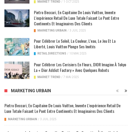
MARKET TREND
/
1 OCT 2025
Pietro Beccari, En Capitaine De Louis Vuitton, Invente
L’expérience Retail De Luxe Totale Faisant Le Pont Entre
Continents Et Imaginaires Des Clients
MARKETING URBAIN
/
3 JUIL 2025
Pour Célébrer Le Soleil, La Couleur, L’eau, Le Jeu Et La
Liberté, Louis Vuitton Plonge Ses Invités
RETAIL DIRECTIONS
/
10 MAI 2025
Pour Célébrer Les Cerisiers En Fleurs, DIOR Imagine À Tokyo
La « Dior Addict Factory » Avec Quelques Robots
MARKET TREND
/
7 MAI 2025
MARKETING URBAIN
Pietro Beccari, En Capitaine De Louis Vuitton, Invente L’expérience Retail De
Luxe Totale Faisant Le Pont Entre Continents Et Imaginaires Des Clients
MARKETING URBAIN
/
3 JUIL 2025