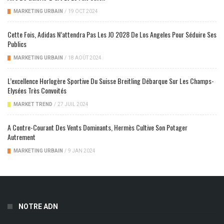
MARKETING URBAIN
/
19 OCT 2024
Cette Fois, Adidas N’attendra Pas Les JO 2028 De Los Angeles Pour Séduire Ses
Publics
MARKETING URBAIN
/
18 AOÛT 2024
L’excellence Horlogère Sportive Du Suisse Breitling Débarque Sur Les Champs-
Elysées Très Convoités
MARKET TREND
/
27 JUIL 2024
A Contre-Courant Des Vents Dominants, Hermès Cultive Son Potager
Autrement
MARKETING URBAIN
/
9 JAN 2024
NOTRE ADN