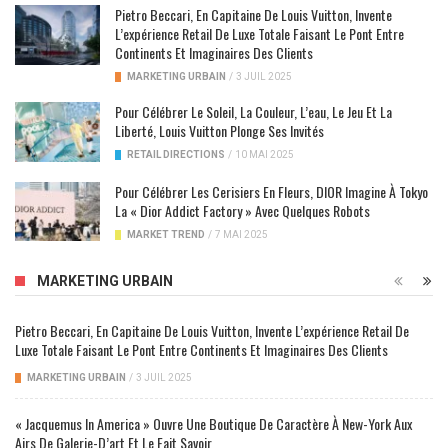
Pietro Beccari, En Capitaine De Louis Vuitton, Invente
L’expérience Retail De Luxe Totale Faisant Le Pont Entre
Continents Et Imaginaires Des Clients
MARKETING URBAIN
/
3 JUIL 2025
Pour Célébrer Le Soleil, La Couleur, L’eau, Le Jeu Et La
Liberté, Louis Vuitton Plonge Ses Invités
RETAIL DIRECTIONS
/
10 MAI 2025
Pour Célébrer Les Cerisiers En Fleurs, DIOR Imagine À Tokyo
La « Dior Addict Factory » Avec Quelques Robots
MARKET TREND
/
7 MAI 2025
MARKETING URBAIN
Pietro Beccari, En Capitaine De Louis Vuitton, Invente L’expérience Retail De
Luxe Totale Faisant Le Pont Entre Continents Et Imaginaires Des Clients
MARKETING URBAIN
/
3 JUIL 2025
« Jacquemus In America » Ouvre Une Boutique De Caractère À New-York Aux
Airs De Galerie-D’art Et Le Fait Savoir