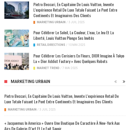
Pietro Beccari, En Capitaine De Louis Vuitton, Invente
L’expérience Retail De Luxe Totale Faisant Le Pont Entre
Continents Et Imaginaires Des Clients
MARKETING URBAIN
/
3 JUIL 2025
Pour Célébrer Le Soleil, La Couleur, L’eau, Le Jeu Et La
Liberté, Louis Vuitton Plonge Ses Invités
RETAIL DIRECTIONS
/
10 MAI 2025
Pour Célébrer Les Cerisiers En Fleurs, DIOR Imagine À Tokyo
La « Dior Addict Factory » Avec Quelques Robots
MARKET TREND
/
7 MAI 2025
MARKETING URBAIN
Pietro Beccari, En Capitaine De Louis Vuitton, Invente L’expérience Retail De
Luxe Totale Faisant Le Pont Entre Continents Et Imaginaires Des Clients
MARKETING URBAIN
/
3 JUIL 2025
« Jacquemus In America » Ouvre Une Boutique De Caractère À New-York Aux
Airs De Galerie-D’art Et Le Fait Savoir