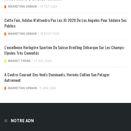
MARKETING URBAIN
/
19 OCT 2024
Cette Fois, Adidas N’attendra Pas Les JO 2028 De Los Angeles Pour Séduire Ses
Publics
MARKETING URBAIN
/
18 AOÛT 2024
L’excellence Horlogère Sportive Du Suisse Breitling Débarque Sur Les Champs-
Elysées Très Convoités
MARKET TREND
/
27 JUIL 2024
A Contre-Courant Des Vents Dominants, Hermès Cultive Son Potager
Autrement
MARKETING URBAIN
/
9 JAN 2024
NOTRE ADN