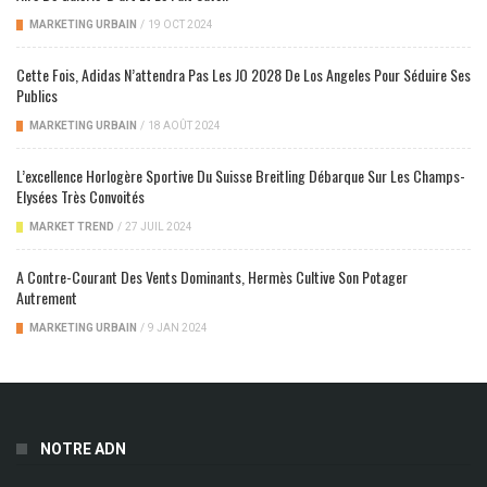
MARKETING URBAIN
/
19 OCT 2024
Cette Fois, Adidas N’attendra Pas Les JO 2028 De Los Angeles Pour Séduire Ses
Publics
MARKETING URBAIN
/
18 AOÛT 2024
L’excellence Horlogère Sportive Du Suisse Breitling Débarque Sur Les Champs-
Elysées Très Convoités
MARKET TREND
/
27 JUIL 2024
A Contre-Courant Des Vents Dominants, Hermès Cultive Son Potager
Autrement
MARKETING URBAIN
/
9 JAN 2024
NOTRE ADN