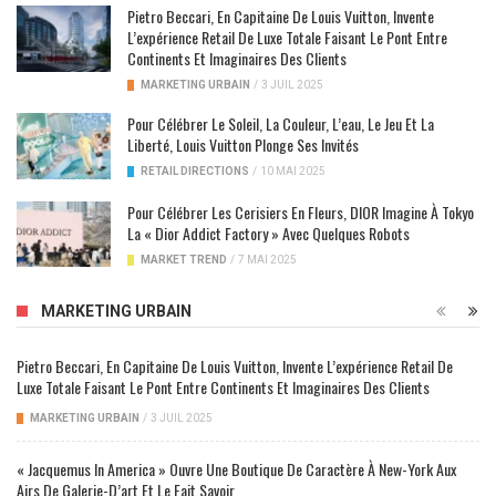
Pietro Beccari, En Capitaine De Louis Vuitton, Invente
L’expérience Retail De Luxe Totale Faisant Le Pont Entre
Continents Et Imaginaires Des Clients
MARKETING URBAIN
/
3 JUIL 2025
Pour Célébrer Le Soleil, La Couleur, L’eau, Le Jeu Et La
Liberté, Louis Vuitton Plonge Ses Invités
RETAIL DIRECTIONS
/
10 MAI 2025
Pour Célébrer Les Cerisiers En Fleurs, DIOR Imagine À Tokyo
La « Dior Addict Factory » Avec Quelques Robots
MARKET TREND
/
7 MAI 2025
MARKETING URBAIN
Pietro Beccari, En Capitaine De Louis Vuitton, Invente L’expérience Retail De
Luxe Totale Faisant Le Pont Entre Continents Et Imaginaires Des Clients
MARKETING URBAIN
/
3 JUIL 2025
« Jacquemus In America » Ouvre Une Boutique De Caractère À New-York Aux
Airs De Galerie-D’art Et Le Fait Savoir