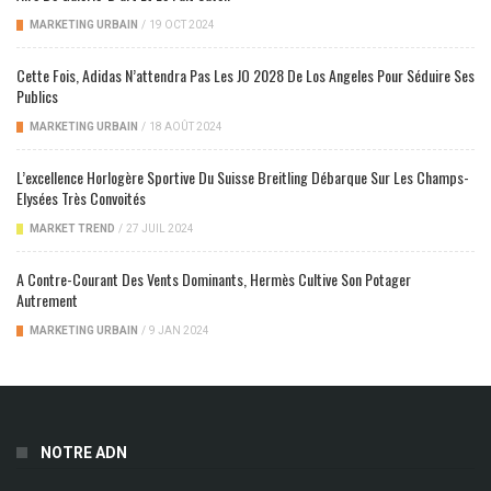
MARKETING URBAIN
/
19 OCT 2024
Cette Fois, Adidas N’attendra Pas Les JO 2028 De Los Angeles Pour Séduire Ses
Publics
MARKETING URBAIN
/
18 AOÛT 2024
L’excellence Horlogère Sportive Du Suisse Breitling Débarque Sur Les Champs-
Elysées Très Convoités
MARKET TREND
/
27 JUIL 2024
A Contre-Courant Des Vents Dominants, Hermès Cultive Son Potager
Autrement
MARKETING URBAIN
/
9 JAN 2024
NOTRE ADN