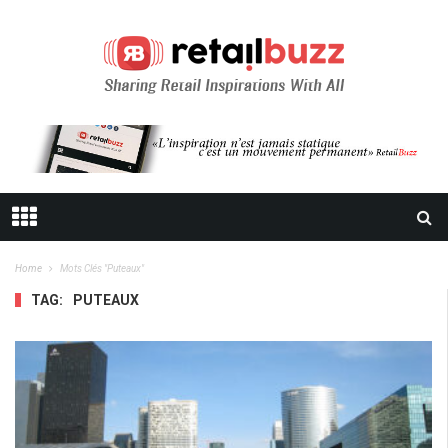
Home
Mots Clés "puteaux"
TAG:
PUTEAUX