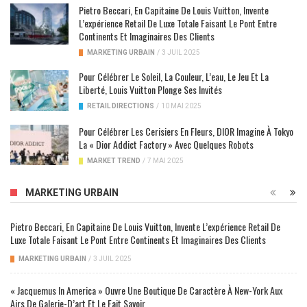
Pietro Beccari, En Capitaine De Louis Vuitton, Invente
L’expérience Retail De Luxe Totale Faisant Le Pont Entre
Continents Et Imaginaires Des Clients
MARKETING URBAIN
/
3 JUIL 2025
Pour Célébrer Le Soleil, La Couleur, L’eau, Le Jeu Et La
Liberté, Louis Vuitton Plonge Ses Invités
RETAIL DIRECTIONS
/
10 MAI 2025
Pour Célébrer Les Cerisiers En Fleurs, DIOR Imagine À Tokyo
La « Dior Addict Factory » Avec Quelques Robots
MARKET TREND
/
7 MAI 2025
MARKETING URBAIN
Pietro Beccari, En Capitaine De Louis Vuitton, Invente L’expérience Retail De
Luxe Totale Faisant Le Pont Entre Continents Et Imaginaires Des Clients
MARKETING URBAIN
/
3 JUIL 2025
« Jacquemus In America » Ouvre Une Boutique De Caractère À New-York Aux
Airs De Galerie-D’art Et Le Fait Savoir