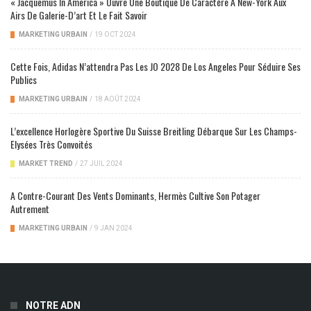
« Jacquemus In America » Ouvre Une Boutique De Caractère À New-York Aux
Airs De Galerie-D’art Et Le Fait Savoir
MARKETING URBAIN
/
19 OCT 2024
Cette Fois, Adidas N’attendra Pas Les JO 2028 De Los Angeles Pour Séduire Ses
Publics
MARKETING URBAIN
/
18 AOÛT 2024
L’excellence Horlogère Sportive Du Suisse Breitling Débarque Sur Les Champs-
Elysées Très Convoités
MARKET TREND
/
27 JUIL 2024
A Contre-Courant Des Vents Dominants, Hermès Cultive Son Potager
Autrement
MARKETING URBAIN
/
9 JAN 2024
NOTRE ADN