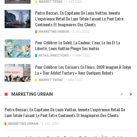
MARKET TREND
/
1 OCT 2025
Pietro Beccari, En Capitaine De Louis Vuitton, Invente
L’expérience Retail De Luxe Totale Faisant Le Pont Entre
Continents Et Imaginaires Des Clients
MARKETING URBAIN
/
3 JUIL 2025
Pour Célébrer Le Soleil, La Couleur, L’eau, Le Jeu Et La
Liberté, Louis Vuitton Plonge Ses Invités
RETAIL DIRECTIONS
/
10 MAI 2025
Pour Célébrer Les Cerisiers En Fleurs, DIOR Imagine À Tokyo
La « Dior Addict Factory » Avec Quelques Robots
MARKET TREND
/
7 MAI 2025
MARKETING URBAIN
Pietro Beccari, En Capitaine De Louis Vuitton, Invente L’expérience Retail De
Luxe Totale Faisant Le Pont Entre Continents Et Imaginaires Des Clients
MARKETING URBAIN
/
3 JUIL 2025