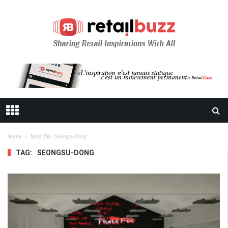
Home
Mots Clés "seongsu-Dong"
TAG:
SEONGSU-DONG