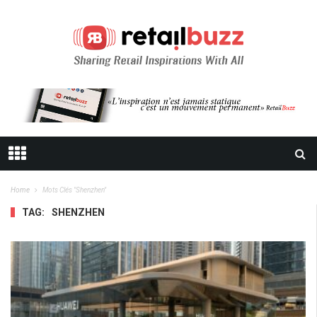
Home
Mots Clés "shenzhen"
TAG:
SHENZHEN