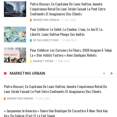
Pietro Beccari, En Capitaine De Louis Vuitton, Invente
L’expérience Retail De Luxe Totale Faisant Le Pont Entre
Continents Et Imaginaires Des Clients
MARKETING URBAIN
/
3 JUIL 2025
Pour Célébrer Le Soleil, La Couleur, L’eau, Le Jeu Et La
Liberté, Louis Vuitton Plonge Ses Invités
RETAIL DIRECTIONS
/
10 MAI 2025
Pour Célébrer Les Cerisiers En Fleurs, DIOR Imagine À Tokyo
La « Dior Addict Factory » Avec Quelques Robots
MARKET TREND
/
7 MAI 2025
MARKETING URBAIN
Pietro Beccari, En Capitaine De Louis Vuitton, Invente L’expérience Retail De
Luxe Totale Faisant Le Pont Entre Continents Et Imaginaires Des Clients
MARKETING URBAIN
/
3 JUIL 2025
« Jacquemus In America » Ouvre Une Boutique De Caractère À New-York Aux
Airs De Galerie-D’art Et Le Fait Savoir