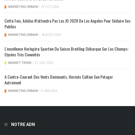
MARKETING URBAIN
/
19 OCT 2024
Cette Fois, Adidas N’attendra Pas Les JO 2028 De Los Angeles Pour Séduire Ses
Publics
MARKETING URBAIN
/
18 AOÛT 2024
L’excellence Horlogère Sportive Du Suisse Breitling Débarque Sur Les Champs-
Elysées Très Convoités
MARKET TREND
/
27 JUIL 2024
A Contre-Courant Des Vents Dominants, Hermès Cultive Son Potager
Autrement
MARKETING URBAIN
/
9 JAN 2024
NOTRE ADN