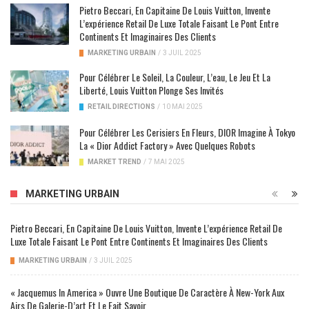
Pietro Beccari, En Capitaine De Louis Vuitton, Invente
L’expérience Retail De Luxe Totale Faisant Le Pont Entre
Continents Et Imaginaires Des Clients
MARKETING URBAIN
/
3 JUIL 2025
Pour Célébrer Le Soleil, La Couleur, L’eau, Le Jeu Et La
Liberté, Louis Vuitton Plonge Ses Invités
RETAIL DIRECTIONS
/
10 MAI 2025
Pour Célébrer Les Cerisiers En Fleurs, DIOR Imagine À Tokyo
La « Dior Addict Factory » Avec Quelques Robots
MARKET TREND
/
7 MAI 2025
MARKETING URBAIN
Pietro Beccari, En Capitaine De Louis Vuitton, Invente L’expérience Retail De
Luxe Totale Faisant Le Pont Entre Continents Et Imaginaires Des Clients
MARKETING URBAIN
/
3 JUIL 2025
« Jacquemus In America » Ouvre Une Boutique De Caractère À New-York Aux
Airs De Galerie-D’art Et Le Fait Savoir