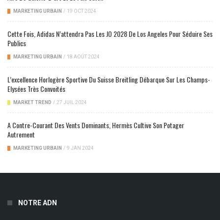
MARKETING URBAIN
/
19 OCT 2024
Cette Fois, Adidas N’attendra Pas Les JO 2028 De Los Angeles Pour Séduire Ses
Publics
MARKETING URBAIN
/
18 AOÛT 2024
L’excellence Horlogère Sportive Du Suisse Breitling Débarque Sur Les Champs-
Elysées Très Convoités
MARKET TREND
/
27 JUIL 2024
A Contre-Courant Des Vents Dominants, Hermès Cultive Son Potager
Autrement
MARKETING URBAIN
/
9 JAN 2024
NOTRE ADN