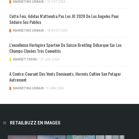
MARKETING URBAIN
/
19 OCT 2024
Cette Fois, Adidas N’attendra Pas Les JO 2028 De Los Angeles Pour
Séduire Ses Publics
MARKETING URBAIN
/
18 AOÛT 2024
L’excellence Horlogère Sportive Du Suisse Breitling Débarque Sur Les
Champs-Elysées Très Convoités
MARKET TREND
/
27 JUIL 2024
A Contre-Courant Des Vents Dominants, Hermès Cultive Son Potager
Autrement
MARKETING URBAIN
/
9 JAN 2024
RETAILBUZZ EN IMAGES