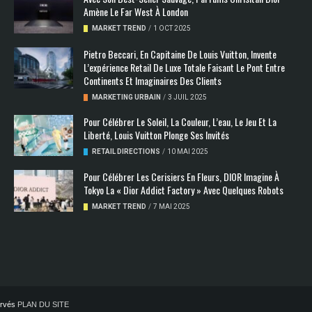
Amène Le Far West À London
MARKET TREND
/
1 OCT 2025
Pietro Beccari, En Capitaine De Louis Vuitton, Invente
L’expérience Retail De Luxe Totale Faisant Le Pont Entre
Continents Et Imaginaires Des Clients
MARKETING URBAIN
/
3 JUIL 2025
Pour Célébrer Le Soleil, La Couleur, L’eau, Le Jeu Et La
Liberté, Louis Vuitton Plonge Ses Invités
RETAIL DIRECTIONS
/
10 MAI 2025
Pour Célébrer Les Cerisiers En Fleurs, DIOR Imagine À
Tokyo La « Dior Addict Factory » Avec Quelques Robots
MARKET TREND
/
7 MAI 2025
servés
PLAN DU SITE