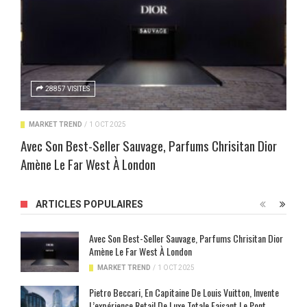
28857 VISITES
MARKET TREND
/
1 OCT 2025
Avec Son Best-Seller Sauvage, Parfums Chrisitan Dior
Amène Le Far West À London
ARTICLES POPULAIRES
Avec Son Best-Seller Sauvage, Parfums Chrisitan Dior
Amène Le Far West À London
MARKET TREND
/
1 OCT 2025
Pietro Beccari, En Capitaine De Louis Vuitton, Invente
L’expérience Retail De Luxe Totale Faisant Le Pont