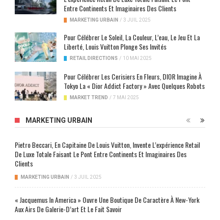
Entre Continents Et Imaginaires Des Clients
MARKETING URBAIN
/
3 JUIL 2025
Pour Célébrer Le Soleil, La Couleur, L’eau, Le Jeu Et La
Liberté, Louis Vuitton Plonge Ses Invités
RETAIL DIRECTIONS
/
10 MAI 2025
Pour Célébrer Les Cerisiers En Fleurs, DIOR Imagine À
Tokyo La « Dior Addict Factory » Avec Quelques Robots
MARKET TREND
/
7 MAI 2025
MARKETING URBAIN
Pietro Beccari, En Capitaine De Louis Vuitton, Invente L’expérience Retail
De Luxe Totale Faisant Le Pont Entre Continents Et Imaginaires Des
Clients
MARKETING URBAIN
/
3 JUIL 2025
« Jacquemus In America » Ouvre Une Boutique De Caractère À New-York
Aux Airs De Galerie-D’art Et Le Fait Savoir