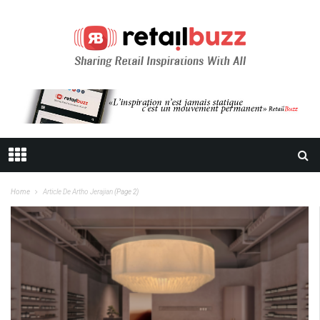
Home
Article De Artho Jerajian
(Page 2)