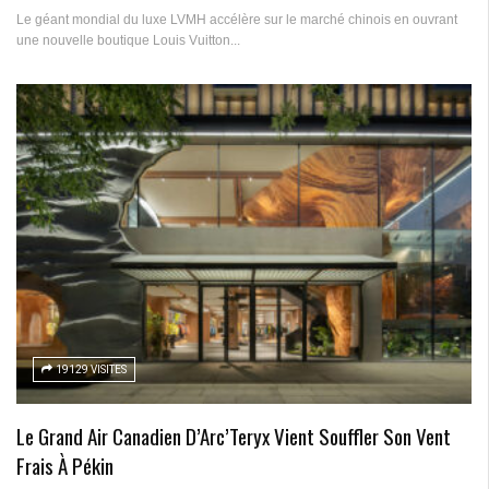
Le géant mondial du luxe LVMH accélère sur le marché chinois en ouvrant
une nouvelle boutique Louis Vuitton...
19129 VISITES
Le Grand Air Canadien D’Arc’Teryx Vient Souffler Son Vent
Frais À Pékin