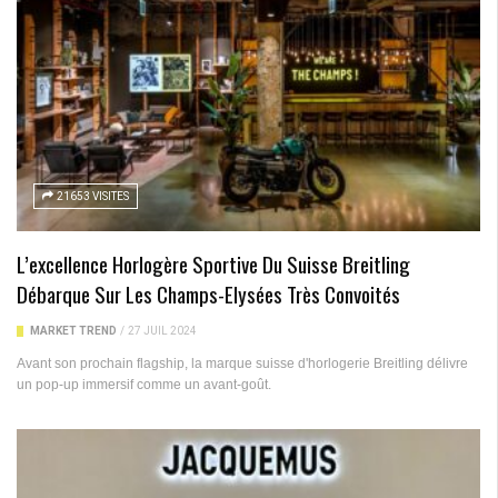
21653 VISITES
L’excellence Horlogère Sportive Du Suisse Breitling
Débarque Sur Les Champs-Elysées Très Convoités
MARKET TREND
/
27 JUIL 2024
Avant son prochain flagship, la marque suisse d'horlogerie Breitling délivre
un pop-up immersif comme un avant-goût.