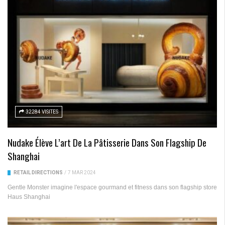
32284 VISITES
Nudake Élève L’art De La Pâtisserie Dans Son Flagship De
Shanghai
RETAIL DIRECTIONS
/
7 MAR 2024
Gentle Monster imagine l'espace gourmand et fitness dans son flagship store
Haus Shanghai