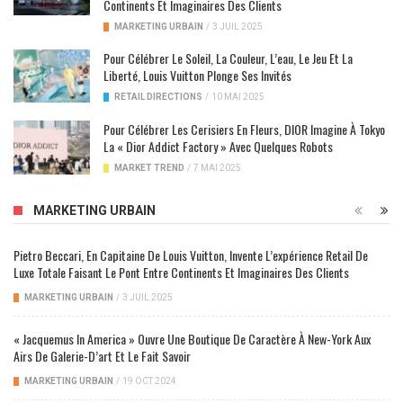
Continents Et Imaginaires Des Clients
MARKETING URBAIN
/
3 JUIL 2025
Pour Célébrer Le Soleil, La Couleur, L’eau, Le Jeu Et La
Liberté, Louis Vuitton Plonge Ses Invités
RETAIL DIRECTIONS
/
10 MAI 2025
Pour Célébrer Les Cerisiers En Fleurs, DIOR Imagine À Tokyo
La « Dior Addict Factory » Avec Quelques Robots
MARKET TREND
/
7 MAI 2025
MARKETING URBAIN
Pietro Beccari, En Capitaine De Louis Vuitton, Invente L’expérience Retail De
Luxe Totale Faisant Le Pont Entre Continents Et Imaginaires Des Clients
MARKETING URBAIN
/
3 JUIL 2025
« Jacquemus In America » Ouvre Une Boutique De Caractère À New-York Aux
Airs De Galerie-D’art Et Le Fait Savoir
MARKETING URBAIN
/
19 OCT 2024