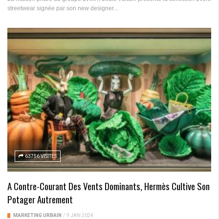
streetwear signée par son new designer...
63756 VISITES
A Contre-Courant Des Vents Dominants, Hermès Cultive Son
Potager Autrement
MARKETING URBAIN
/
9 JAN 2024