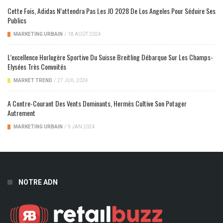
Cette Fois, Adidas N’attendra Pas Les JO 2028 De Los Angeles Pour Séduire Ses
Publics
MARKETING URBAIN
/
18 AOÛT 2024
L’excellence Horlogère Sportive Du Suisse Breitling Débarque Sur Les Champs-
Elysées Très Convoités
MARKET TREND
/
27 JUIL 2024
A Contre-Courant Des Vents Dominants, Hermès Cultive Son Potager
Autrement
MARKETING URBAIN
/
9 JAN 2024
NOTRE ADN