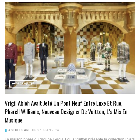
9528 VISITES
Vrigil Abloh Avait Jeté Un Pont Neuf Entre Luxe Et Rue,
Pharell Williams, Nouveau Designer De Vuitton, L’a Mis En
Musique
ASTUCES AND TIPS
/
9 JAN 2024
La maison phare du groupe LVMH, Louis Vuitton présente la collection LVers