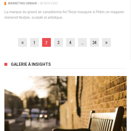
MARKETING URBAIN
/
28 NOV 2023
La marque du grand air canadienne Arc'Teryx inaugure à Pékin un magasin
immersif ifestyle, sculpté et artistique.
1
2
3
4
…
34
GALERIE À INSIGHTS