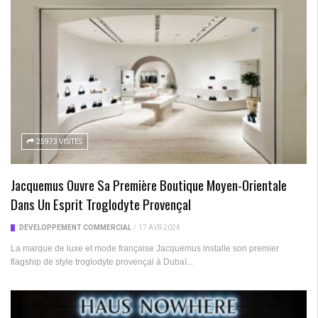
25973 VISITES
Jacquemus Ouvre Sa Première Boutique Moyen-Orientale
Dans Un Esprit Troglodyte Provençal
DÉVELOPPEMENT COMMERCIAL
/
17 AVR 2024
La marque de luxe et mode française Jacquemus installe son premier
flagship de style troglodyte provençal à Dubaï...