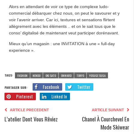
Alors en attendant de voir ce type de complexe ludo-
commercial débarquer chez nous, on peut le savourer et y
voir l’avenir arriver. Car ici, textures et sensations flirtent
allègrement avec les éléments .. et on le sait tous que le
conso’ digitalisé de maintenant veut participer dorénavant.
Mieux qu’un magasin : une INVITATION à une « full-day
experience ».
TAGS:
FASHION
NENDO
OKI SATO
ONWARD
TOKYO
YOSUGE SUGA
Facebook
Twitter
PARTAGER SUR:
Pinterest
Linked In
ARTICLE PRECEDENT
ARTICLE SUIVANT
L’atelier Dont Vous Rêviez
Chanel À Courchevel En
Mode Skiwear