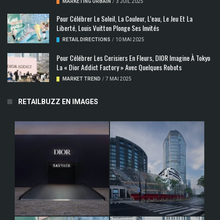
MARKETING URBAIN
/
3 JUIL 2025
Pour Célébrer Le Soleil, La Couleur, L’eau, Le Jeu Et La
Liberté, Louis Vuitton Plonge Ses Invités
RETAIL DIRECTIONS
/
10 MAI 2025
Pour Célébrer Les Cerisiers En Fleurs, DIOR Imagine À Tokyo
La « Dior Addict Factory » Avec Quelques Robots
MARKET TREND
/
7 MAI 2025
RETAILBUZZ EN IMAGES