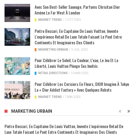
Avec Son Best-Seller Sauvage, Parfums Chrisitan Dior
Amène Le Far West À London
MARKET TREND
/
1 OCT 2025
Pietro Beccari, En Capitaine De Louis Vuitton, Invente
L’expérience Retail De Luxe Totale Faisant Le Pont Entre
Continents Et Imaginaires Des Clients
MARKETING URBAIN
/
3 JUIL 2025
Pour Célébrer Le Soleil, La Couleur, L’eau, Le Jeu Et La
Liberté, Louis Vuitton Plonge Ses Invités
RETAIL DIRECTIONS
/
10 MAI 2025
Pour Célébrer Les Cerisiers En Fleurs, DIOR Imagine À Tokyo
La « Dior Addict Factory » Avec Quelques Robots
MARKET TREND
/
7 MAI 2025
MARKETING URBAIN
Pietro Beccari, En Capitaine De Louis Vuitton, Invente L’expérience Retail De
Luxe Totale Faisant Le Pont Entre Continents Et Imaginaires Des Clients