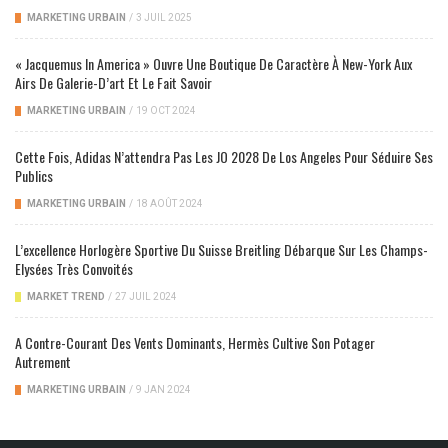
MARKETING URBAIN
/
3 JUIL 2025
« Jacquemus In America » Ouvre Une Boutique De Caractère À New-York Aux
Airs De Galerie-D’art Et Le Fait Savoir
MARKETING URBAIN
/
19 OCT 2024
Cette Fois, Adidas N’attendra Pas Les JO 2028 De Los Angeles Pour Séduire Ses
Publics
MARKETING URBAIN
/
18 AOÛT 2024
L’excellence Horlogère Sportive Du Suisse Breitling Débarque Sur Les Champs-
Elysées Très Convoités
MARKET TREND
/
27 JUIL 2024
A Contre-Courant Des Vents Dominants, Hermès Cultive Son Potager
Autrement
MARKETING URBAIN
/
9 JAN 2024