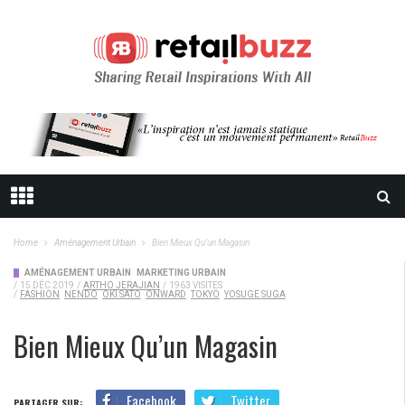
Home
Aménagement Urbain
Bien Mieux Qu’un Magasin
AMÉNAGEMENT URBAIN
MARKETING URBAIN
/
15 DÉC 2019
/
ARTHO JERAJIAN
/
1963 VISITES
/
FASHION
NENDO
OKI SATO
ONWARD
TOKYO
YOSUGE SUGA
Bien Mieux Qu’un Magasin
Facebook
Twitter
PARTAGER SUR: