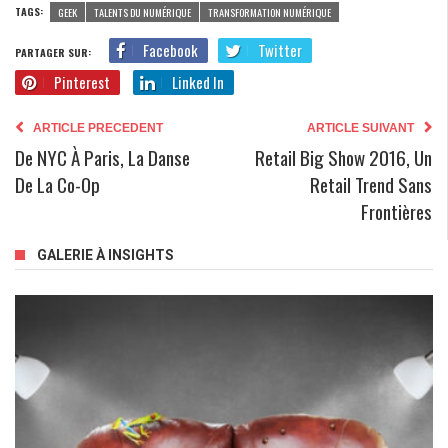
TAGS:
GEEK
TALENTS DU NUMÉRIQUE
TRANSFORMATION NUMÉRIQUE
Facebook
Twitter
PARTAGER SUR:
Pinterest
Linked In
ARTICLE PRECEDENT
ARTICLE SUIVANT
De NYC À Paris, La Danse
Retail Big Show 2016, Un
De La Co-Op
Retail Trend Sans
Frontières
GALERIE À INSIGHTS