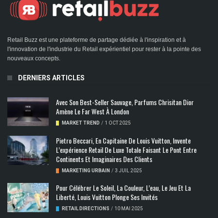
Retail Buzz est une plateforme de partage dédiée à l'inspiration et à
l'innovation de l'industrie du Retail expérientiel pour rester à la pointe des
nouveaux concepts.
DERNIERS ARTICLES
Avec Son Best-Seller Sauvage, Parfums Chrisitan Dior
Amène Le Far West À London
MARKET TREND
/
1 OCT 2025
Pietro Beccari, En Capitaine De Louis Vuitton, Invente
L’expérience Retail De Luxe Totale Faisant Le Pont Entre
Continents Et Imaginaires Des Clients
MARKETING URBAIN
/
3 JUIL 2025
Pour Célébrer Le Soleil, La Couleur, L’eau, Le Jeu Et La
Liberté, Louis Vuitton Plonge Ses Invités
RETAIL DIRECTIONS
/
10 MAI 2025