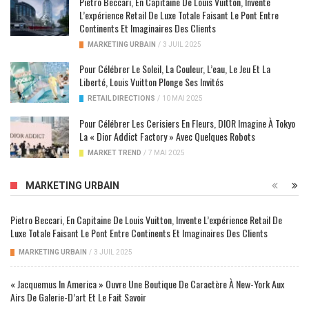
Pietro Beccari, En Capitaine De Louis Vuitton, Invente
L’expérience Retail De Luxe Totale Faisant Le Pont Entre
Continents Et Imaginaires Des Clients
MARKETING URBAIN
/
3 JUIL 2025
Pour Célébrer Le Soleil, La Couleur, L’eau, Le Jeu Et La
Liberté, Louis Vuitton Plonge Ses Invités
RETAIL DIRECTIONS
/
10 MAI 2025
Pour Célébrer Les Cerisiers En Fleurs, DIOR Imagine À Tokyo
La « Dior Addict Factory » Avec Quelques Robots
MARKET TREND
/
7 MAI 2025
MARKETING URBAIN
Pietro Beccari, En Capitaine De Louis Vuitton, Invente L’expérience Retail De
Luxe Totale Faisant Le Pont Entre Continents Et Imaginaires Des Clients
MARKETING URBAIN
/
3 JUIL 2025
« Jacquemus In America » Ouvre Une Boutique De Caractère À New-York Aux
Airs De Galerie-D’art Et Le Fait Savoir