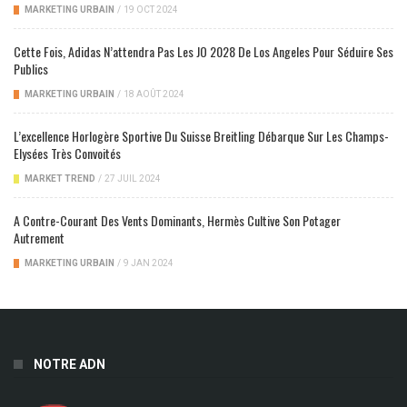
MARKETING URBAIN
/
19 OCT 2024
Cette Fois, Adidas N’attendra Pas Les JO 2028 De Los Angeles Pour Séduire Ses
Publics
MARKETING URBAIN
/
18 AOÛT 2024
L’excellence Horlogère Sportive Du Suisse Breitling Débarque Sur Les Champs-
Elysées Très Convoités
MARKET TREND
/
27 JUIL 2024
A Contre-Courant Des Vents Dominants, Hermès Cultive Son Potager
Autrement
MARKETING URBAIN
/
9 JAN 2024
NOTRE ADN