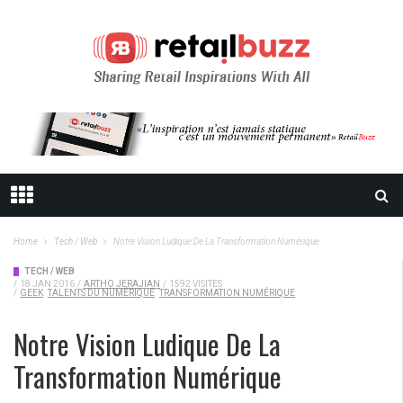
Home
Tech / Web
Notre Vision Ludique De La Transformation Numérique
TECH / WEB
/
18 JAN 2016
/
ARTHO JERAJIAN
/
1592 VISITES
/
GEEK
TALENTS DU NUMÉRIQUE
TRANSFORMATION NUMÉRIQUE
Notre Vision Ludique De La
Transformation Numérique