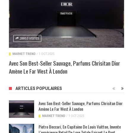
28853 VISITES
MARKET TREND
/
1 OCT 2025
Avec Son Best-Seller Sauvage, Parfums Chrisitan Dior
Amène Le Far West À London
ARTICLES POPULAIRES
Avec Son Best-Seller Sauvage, Parfums Chrisitan Dior
Amène Le Far West À London
MARKET TREND
/
1 OCT 2025
Pietro Beccari, En Capitaine De Louis Vuitton, Invente
L’expérience Retail De Luxe Totale Faisant Le Pont