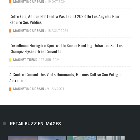
MARKETING URBAIN
/
19 OCT 2024
Cette Fois, Adidas N’attendra Pas Les JO 2028 De Los Angeles Pour
Séduire Ses Publics
MARKETING URBAIN
/
18 AOÛT 2024
L’excellence Horlogère Sportive Du Suisse Breitling Débarque Sur Les
Champs-Elysées Très Convoités
MARKET TREND
/
27 JUIL 2024
A Contre-Courant Des Vents Dominants, Hermès Cultive Son Potager
Autrement
MARKETING URBAIN
/
9 JAN 2024
RETAILBUZZ EN IMAGES