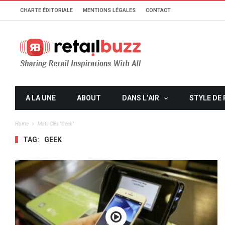
CHARTE ÉDITORIALE
MENTIONS LÉGALES
CONTACT
A LA UNE
ABOUT
DANS L’AIR
STYLE DE 
Home
Mots Clés "geek"
TAG:
GEEK