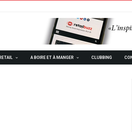
RETAIL
A BOIRE ET À MANGER
CLUBBING
CO