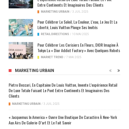
Entre Continents Et Imaginaires Des Clients
MARKETING URBAIN
/
3 JUIL 2025
Pour Célébrer Le Soleil, La Couleur, L’eau, Le Jeu Et La
Liberté, Louis Vuitton Plonge Ses Invités
RETAIL DIRECTIONS
/
10 MAI 2025
Pour Célébrer Les Cerisiers En Fleurs, DIOR Imagine À
Tokyo La « Dior Addict Factory » Avec Quelques Robots
MARKET TREND
/
7 MAI 2025
MARKETING URBAIN
Pietro Beccari, En Capitaine De Louis Vuitton, Invente L’expérience Retail
De Luxe Totale Faisant Le Pont Entre Continents Et Imaginaires Des
Clients
MARKETING URBAIN
/
3 JUIL 2025
« Jacquemus In America » Ouvre Une Boutique De Caractère À New-York
Aux Airs De Galerie-D’art Et Le Fait Savoir