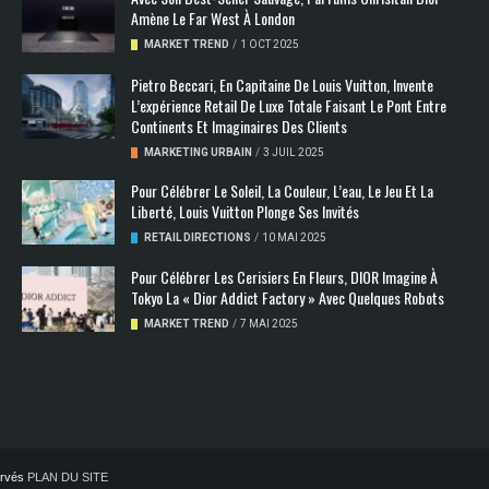
Amène Le Far West À London
MARKET TREND
/
1 OCT 2025
Pietro Beccari, En Capitaine De Louis Vuitton, Invente
L’expérience Retail De Luxe Totale Faisant Le Pont Entre
Continents Et Imaginaires Des Clients
MARKETING URBAIN
/
3 JUIL 2025
Pour Célébrer Le Soleil, La Couleur, L’eau, Le Jeu Et La
Liberté, Louis Vuitton Plonge Ses Invités
RETAIL DIRECTIONS
/
10 MAI 2025
Pour Célébrer Les Cerisiers En Fleurs, DIOR Imagine À
Tokyo La « Dior Addict Factory » Avec Quelques Robots
MARKET TREND
/
7 MAI 2025
servés
PLAN DU SITE