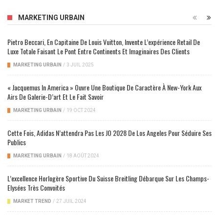
MARKETING URBAIN
Pietro Beccari, En Capitaine De Louis Vuitton, Invente L’expérience Retail De
Luxe Totale Faisant Le Pont Entre Continents Et Imaginaires Des Clients
MARKETING URBAIN
/
3 JUIL 2025
« Jacquemus In America » Ouvre Une Boutique De Caractère À New-York Aux
Airs De Galerie-D’art Et Le Fait Savoir
MARKETING URBAIN
/
19 OCT 2024
Cette Fois, Adidas N’attendra Pas Les JO 2028 De Los Angeles Pour Séduire Ses
Publics
MARKETING URBAIN
/
18 AOÛT 2024
L’excellence Horlogère Sportive Du Suisse Breitling Débarque Sur Les Champs-
Elysées Très Convoités
MARKET TREND
/
27 JUIL 2024