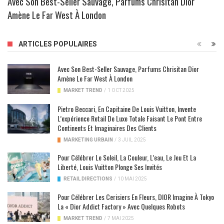
Avec Son Best-Seller Sauvage, Parfums Chrisitan Dior
Amène Le Far West À London
ARTICLES POPULAIRES
Avec Son Best-Seller Sauvage, Parfums Chrisitan Dior
Amène Le Far West À London
MARKET TREND
/
1 OCT 2025
Pietro Beccari, En Capitaine De Louis Vuitton, Invente
L’expérience Retail De Luxe Totale Faisant Le Pont Entre
Continents Et Imaginaires Des Clients
MARKETING URBAIN
/
3 JUIL 2025
Pour Célébrer Le Soleil, La Couleur, L’eau, Le Jeu Et La
Liberté, Louis Vuitton Plonge Ses Invités
RETAIL DIRECTIONS
/
10 MAI 2025
Pour Célébrer Les Cerisiers En Fleurs, DIOR Imagine À Tokyo
La « Dior Addict Factory » Avec Quelques Robots
MARKET TREND
/
7 MAI 2025