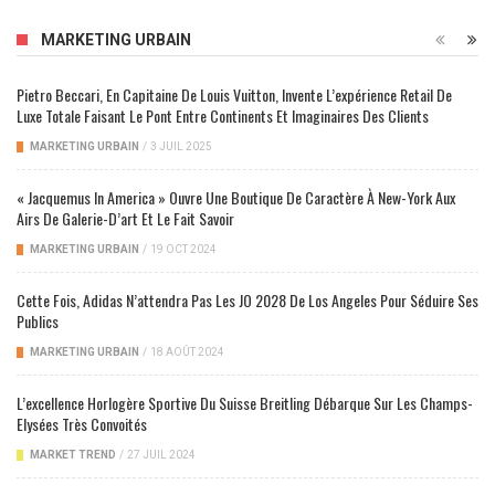
MARKETING URBAIN
Pietro Beccari, En Capitaine De Louis Vuitton, Invente L’expérience Retail De
Luxe Totale Faisant Le Pont Entre Continents Et Imaginaires Des Clients
MARKETING URBAIN
/
3 JUIL 2025
« Jacquemus In America » Ouvre Une Boutique De Caractère À New-York Aux
Airs De Galerie-D’art Et Le Fait Savoir
MARKETING URBAIN
/
19 OCT 2024
Cette Fois, Adidas N’attendra Pas Les JO 2028 De Los Angeles Pour Séduire Ses
Publics
MARKETING URBAIN
/
18 AOÛT 2024
L’excellence Horlogère Sportive Du Suisse Breitling Débarque Sur Les Champs-
Elysées Très Convoités
MARKET TREND
/
27 JUIL 2024