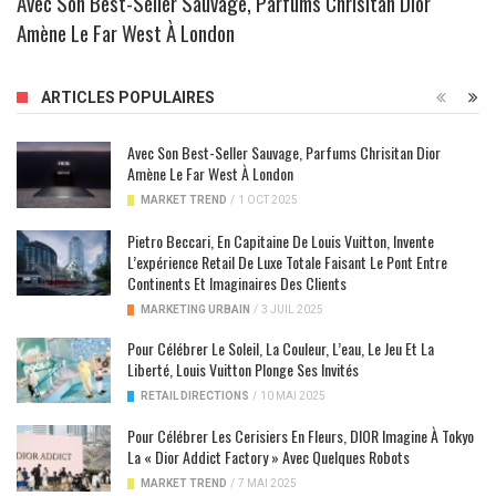
Avec Son Best-Seller Sauvage, Parfums Chrisitan Dior
Amène Le Far West À London
ARTICLES POPULAIRES
Avec Son Best-Seller Sauvage, Parfums Chrisitan Dior
Amène Le Far West À London
MARKET TREND
/
1 OCT 2025
Pietro Beccari, En Capitaine De Louis Vuitton, Invente
L’expérience Retail De Luxe Totale Faisant Le Pont Entre
Continents Et Imaginaires Des Clients
MARKETING URBAIN
/
3 JUIL 2025
Pour Célébrer Le Soleil, La Couleur, L’eau, Le Jeu Et La
Liberté, Louis Vuitton Plonge Ses Invités
RETAIL DIRECTIONS
/
10 MAI 2025
Pour Célébrer Les Cerisiers En Fleurs, DIOR Imagine À Tokyo
La « Dior Addict Factory » Avec Quelques Robots
MARKET TREND
/
7 MAI 2025