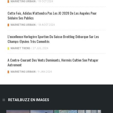
MARKETING URBAIN
/
19 OCT 2024
Cette Fois, Adidas N’attendra Pas Les JO 2028 De Los Angeles Pour
Séduire Ses Publics
MARKETING URBAIN
/
18 AOÛT 2024
L’excellence Horlogère Sportive Du Suisse Breitling Débarque Sur Les
Champs-Elysées Très Convoités
MARKET TREND
/
27 JUIL 2024
A Contre-Courant Des Vents Dominants, Hermès Cultive Son Potager
Autrement
MARKETING URBAIN
/
9 JAN 2024
RETAILBUZZ EN IMAGES