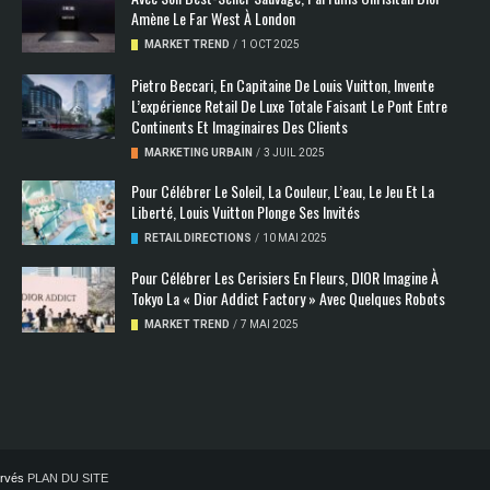
Amène Le Far West À London
MARKET TREND
/
1 OCT 2025
Pietro Beccari, En Capitaine De Louis Vuitton, Invente
L’expérience Retail De Luxe Totale Faisant Le Pont Entre
Continents Et Imaginaires Des Clients
MARKETING URBAIN
/
3 JUIL 2025
Pour Célébrer Le Soleil, La Couleur, L’eau, Le Jeu Et La
Liberté, Louis Vuitton Plonge Ses Invités
RETAIL DIRECTIONS
/
10 MAI 2025
Pour Célébrer Les Cerisiers En Fleurs, DIOR Imagine À
Tokyo La « Dior Addict Factory » Avec Quelques Robots
MARKET TREND
/
7 MAI 2025
servés
PLAN DU SITE