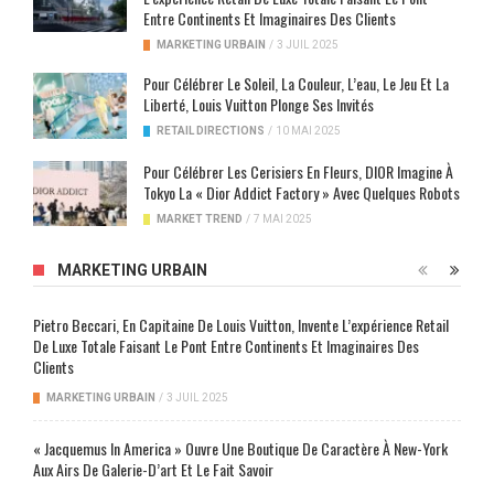
Entre Continents Et Imaginaires Des Clients
MARKETING URBAIN
/
3 JUIL 2025
Pour Célébrer Le Soleil, La Couleur, L’eau, Le Jeu Et La
Liberté, Louis Vuitton Plonge Ses Invités
RETAIL DIRECTIONS
/
10 MAI 2025
Pour Célébrer Les Cerisiers En Fleurs, DIOR Imagine À
Tokyo La « Dior Addict Factory » Avec Quelques Robots
MARKET TREND
/
7 MAI 2025
MARKETING URBAIN
Pietro Beccari, En Capitaine De Louis Vuitton, Invente L’expérience Retail
De Luxe Totale Faisant Le Pont Entre Continents Et Imaginaires Des
Clients
MARKETING URBAIN
/
3 JUIL 2025
« Jacquemus In America » Ouvre Une Boutique De Caractère À New-York
Aux Airs De Galerie-D’art Et Le Fait Savoir