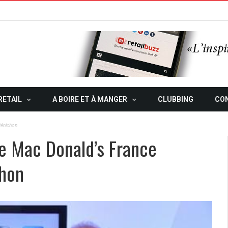
RETAIL
A BOIRE ET À MANGER
CLUBBING
CO
Pénichon
De Mac Donald’s France
chon