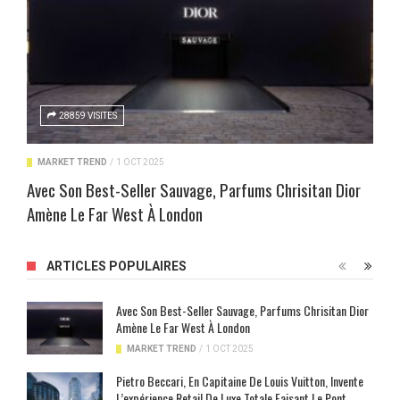
28859 VISITES
MARKET TREND
/
1 OCT 2025
Avec Son Best-Seller Sauvage, Parfums Chrisitan Dior
Amène Le Far West À London
ARTICLES POPULAIRES
Avec Son Best-Seller Sauvage, Parfums Chrisitan Dior
Amène Le Far West À London
MARKET TREND
/
1 OCT 2025
Pietro Beccari, En Capitaine De Louis Vuitton, Invente
L’expérience Retail De Luxe Totale Faisant Le Pont