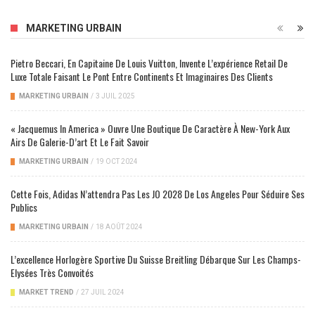
MARKETING URBAIN
Pietro Beccari, En Capitaine De Louis Vuitton, Invente L’expérience Retail De
Luxe Totale Faisant Le Pont Entre Continents Et Imaginaires Des Clients
MARKETING URBAIN
/
3 JUIL 2025
« Jacquemus In America » Ouvre Une Boutique De Caractère À New-York Aux
Airs De Galerie-D’art Et Le Fait Savoir
MARKETING URBAIN
/
19 OCT 2024
Cette Fois, Adidas N’attendra Pas Les JO 2028 De Los Angeles Pour Séduire Ses
Publics
MARKETING URBAIN
/
18 AOÛT 2024
L’excellence Horlogère Sportive Du Suisse Breitling Débarque Sur Les Champs-
Elysées Très Convoités
MARKET TREND
/
27 JUIL 2024