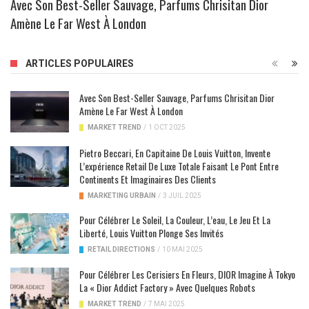
Avec Son Best-Seller Sauvage, Parfums Chrisitan Dior
Amène Le Far West À London
ARTICLES POPULAIRES
Avec Son Best-Seller Sauvage, Parfums Chrisitan Dior
Amène Le Far West À London
MARKET TREND
/
1 OCT 2025
Pietro Beccari, En Capitaine De Louis Vuitton, Invente
L’expérience Retail De Luxe Totale Faisant Le Pont Entre
Continents Et Imaginaires Des Clients
MARKETING URBAIN
/
3 JUIL 2025
Pour Célébrer Le Soleil, La Couleur, L’eau, Le Jeu Et La
Liberté, Louis Vuitton Plonge Ses Invités
RETAIL DIRECTIONS
/
10 MAI 2025
Pour Célébrer Les Cerisiers En Fleurs, DIOR Imagine À Tokyo
La « Dior Addict Factory » Avec Quelques Robots
MARKET TREND
/
7 MAI 2025