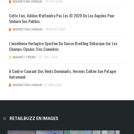
MARKETING URBAIN
/
19 OCT 2024
Cette Fois, Adidas N’attendra Pas Les JO 2028 De Los Angeles Pour
Séduire Ses Publics
MARKETING URBAIN
/
18 AOÛT 2024
L’excellence Horlogère Sportive Du Suisse Breitling Débarque Sur Les
Champs-Elysées Très Convoités
MARKET TREND
/
27 JUIL 2024
A Contre-Courant Des Vents Dominants, Hermès Cultive Son Potager
Autrement
MARKETING URBAIN
/
9 JAN 2024
RETAILBUZZ EN IMAGES