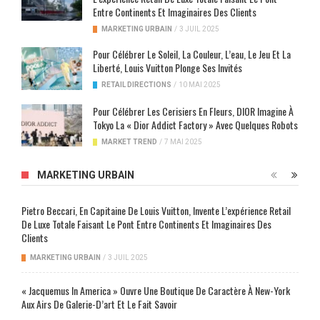
Entre Continents Et Imaginaires Des Clients
MARKETING URBAIN
/
3 JUIL 2025
Pour Célébrer Le Soleil, La Couleur, L’eau, Le Jeu Et La
Liberté, Louis Vuitton Plonge Ses Invités
RETAIL DIRECTIONS
/
10 MAI 2025
Pour Célébrer Les Cerisiers En Fleurs, DIOR Imagine À
Tokyo La « Dior Addict Factory » Avec Quelques Robots
MARKET TREND
/
7 MAI 2025
MARKETING URBAIN
Pietro Beccari, En Capitaine De Louis Vuitton, Invente L’expérience Retail
De Luxe Totale Faisant Le Pont Entre Continents Et Imaginaires Des
Clients
MARKETING URBAIN
/
3 JUIL 2025
« Jacquemus In America » Ouvre Une Boutique De Caractère À New-York
Aux Airs De Galerie-D’art Et Le Fait Savoir