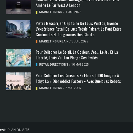
Amène Le Far West À London
MARKET TREND
/
1 OCT 2025
Pietro Beccari, En Capitaine De Louis Vuitton, Invente
L’expérience Retail De Luxe Totale Faisant Le Pont Entre
Continents Et Imaginaires Des Clients
MARKETING URBAIN
/
3 JUIL 2025
Pour Célébrer Le Soleil, La Couleur, L’eau, Le Jeu Et La
Liberté, Louis Vuitton Plonge Ses Invités
RETAIL DIRECTIONS
/
10 MAI 2025
Pour Célébrer Les Cerisiers En Fleurs, DIOR Imagine À
Tokyo La « Dior Addict Factory » Avec Quelques Robots
MARKET TREND
/
7 MAI 2025
servés
PLAN DU SITE