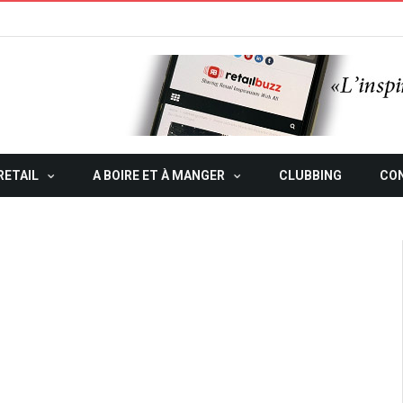
RETAIL
A BOIRE ET À MANGER
CLUBBING
CO