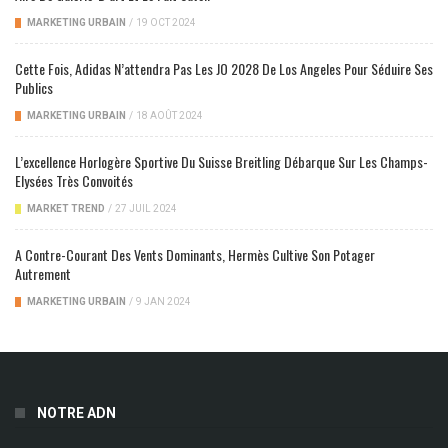
MARKETING URBAIN
/
19 OCT 2024
Cette Fois, Adidas N’attendra Pas Les JO 2028 De Los Angeles Pour Séduire Ses
Publics
MARKETING URBAIN
/
18 AOÛT 2024
L’excellence Horlogère Sportive Du Suisse Breitling Débarque Sur Les Champs-
Elysées Très Convoités
MARKET TREND
/
27 JUIL 2024
A Contre-Courant Des Vents Dominants, Hermès Cultive Son Potager
Autrement
MARKETING URBAIN
/
9 JAN 2024
NOTRE ADN