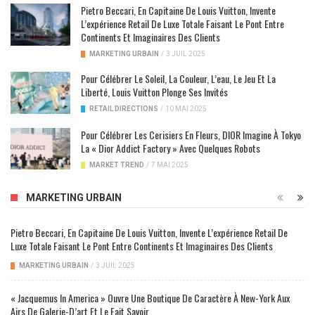
Pietro Beccari, En Capitaine De Louis Vuitton, Invente
L’expérience Retail De Luxe Totale Faisant Le Pont Entre
Continents Et Imaginaires Des Clients
MARKETING URBAIN
/
3 JUIL 2025
Pour Célébrer Le Soleil, La Couleur, L’eau, Le Jeu Et La
Liberté, Louis Vuitton Plonge Ses Invités
RETAIL DIRECTIONS
/
10 MAI 2025
Pour Célébrer Les Cerisiers En Fleurs, DIOR Imagine À Tokyo
La « Dior Addict Factory » Avec Quelques Robots
MARKET TREND
/
7 MAI 2025
MARKETING URBAIN
Pietro Beccari, En Capitaine De Louis Vuitton, Invente L’expérience Retail De
Luxe Totale Faisant Le Pont Entre Continents Et Imaginaires Des Clients
MARKETING URBAIN
/
3 JUIL 2025
« Jacquemus In America » Ouvre Une Boutique De Caractère À New-York Aux
Airs De Galerie-D’art Et Le Fait Savoir