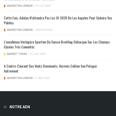
MARKETING URBAIN
/
19 OCT 2024
Cette Fois, Adidas N’attendra Pas Les JO 2028 De Los Angeles Pour Séduire Ses
Publics
MARKETING URBAIN
/
18 AOÛT 2024
L’excellence Horlogère Sportive Du Suisse Breitling Débarque Sur Les Champs-
Elysées Très Convoités
MARKET TREND
/
27 JUIL 2024
A Contre-Courant Des Vents Dominants, Hermès Cultive Son Potager
Autrement
MARKETING URBAIN
/
9 JAN 2024
NOTRE ADN