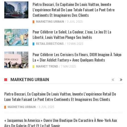
Pietro Beccari, En Capitaine De Louis Vuitton, Invente
L’expérience Retail De Luxe Totale Faisant Le Pont Entre
Continents Et Imaginaires Des Clients
MARKETING URBAIN
/
3 JUIL 2025
Pour Célébrer Le Soleil, La Couleur, L’eau, Le Jeu Et La
Liberté, Louis Vuitton Plonge Ses Invités
RETAIL DIRECTIONS
/
10 MAI 2025
Pour Célébrer Les Cerisiers En Fleurs, DIOR Imagine À Tokyo
La « Dior Addict Factory » Avec Quelques Robots
MARKET TREND
/
7 MAI 2025
MARKETING URBAIN
Pietro Beccari, En Capitaine De Louis Vuitton, Invente L’expérience Retail De
Luxe Totale Faisant Le Pont Entre Continents Et Imaginaires Des Clients
MARKETING URBAIN
/
3 JUIL 2025
« Jacquemus In America » Ouvre Une Boutique De Caractère À New-York Aux
Airs De Galerie-D’art Et Le Fait Savoir