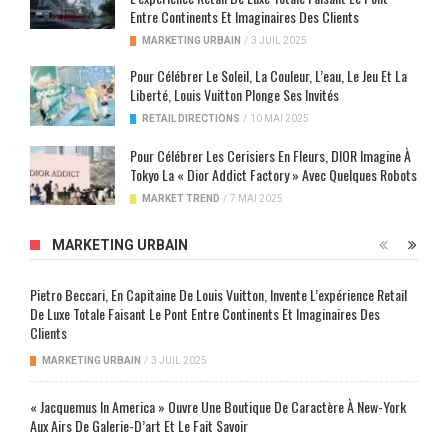
Entre Continents Et Imaginaires Des Clients
MARKETING URBAIN
/
3 JUIL 2025
Pour Célébrer Le Soleil, La Couleur, L’eau, Le Jeu Et La
Liberté, Louis Vuitton Plonge Ses Invités
RETAIL DIRECTIONS
/
10 MAI 2025
Pour Célébrer Les Cerisiers En Fleurs, DIOR Imagine À
Tokyo La « Dior Addict Factory » Avec Quelques Robots
MARKET TREND
/
7 MAI 2025
MARKETING URBAIN
Pietro Beccari, En Capitaine De Louis Vuitton, Invente L’expérience Retail
De Luxe Totale Faisant Le Pont Entre Continents Et Imaginaires Des
Clients
MARKETING URBAIN
/
3 JUIL 2025
« Jacquemus In America » Ouvre Une Boutique De Caractère À New-York
Aux Airs De Galerie-D’art Et Le Fait Savoir