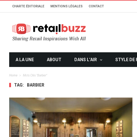
CHARTE ÉDITORIALE
MENTIONS LÉGALES
CONTACT
A LA UNE
ABOUT
DANS L’AIR
STYLE DE 
Home
Mots Clés "barbier"
TAG:
BARBIER