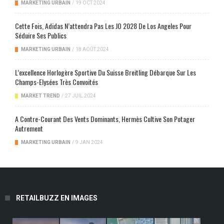
MARKETING URBAIN
/
19 OCT 2024
Cette Fois, Adidas N’attendra Pas Les JO 2028 De Los Angeles Pour
Séduire Ses Publics
MARKETING URBAIN
/
18 AOÛT 2024
L’excellence Horlogère Sportive Du Suisse Breitling Débarque Sur Les
Champs-Elysées Très Convoités
MARKET TREND
/
27 JUIL 2024
A Contre-Courant Des Vents Dominants, Hermès Cultive Son Potager
Autrement
MARKETING URBAIN
/
9 JAN 2024
RETAILBUZZ EN IMAGES