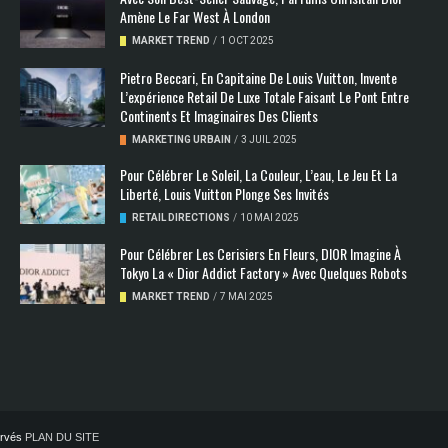
Amène Le Far West À London
MARKET TREND
/
1 OCT 2025
Pietro Beccari, En Capitaine De Louis Vuitton, Invente
L’expérience Retail De Luxe Totale Faisant Le Pont Entre
Continents Et Imaginaires Des Clients
MARKETING URBAIN
/
3 JUIL 2025
Pour Célébrer Le Soleil, La Couleur, L’eau, Le Jeu Et La
Liberté, Louis Vuitton Plonge Ses Invités
RETAIL DIRECTIONS
/
10 MAI 2025
Pour Célébrer Les Cerisiers En Fleurs, DIOR Imagine À
Tokyo La « Dior Addict Factory » Avec Quelques Robots
MARKET TREND
/
7 MAI 2025
servés
PLAN DU SITE