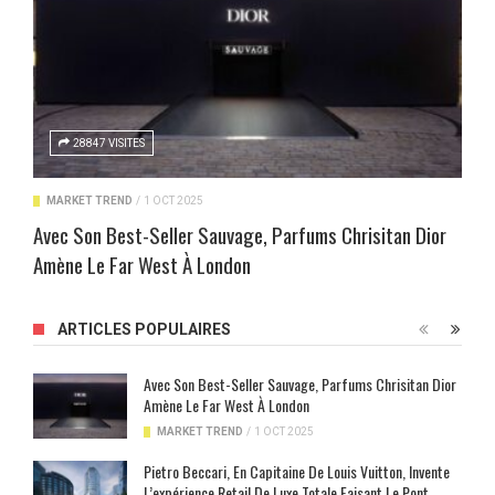
28847 VISITES
MARKET TREND
/
1 OCT 2025
Avec Son Best-Seller Sauvage, Parfums Chrisitan Dior
Amène Le Far West À London
ARTICLES POPULAIRES
Avec Son Best-Seller Sauvage, Parfums Chrisitan Dior
Amène Le Far West À London
MARKET TREND
/
1 OCT 2025
Pietro Beccari, En Capitaine De Louis Vuitton, Invente
L’expérience Retail De Luxe Totale Faisant Le Pont