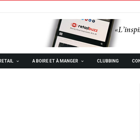
RETAIL
A BOIRE ET À MANGER
CLUBBING
CO