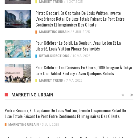
MARKET TREND
/
1 OCT 2025
Pietro Beccari, En Capitaine De Louis Vuitton, Invente
L’expérience Retail De Luxe Totale Faisant Le Pont Entre
Continents Et Imaginaires Des Clients
MARKETING URBAIN
/
3 JUIL 2025
Pour Célébrer Le Soleil, La Couleur, L’eau, Le Jeu Et La
Liberté, Louis Vuitton Plonge Ses Invités
RETAIL DIRECTIONS
/
10 MAI 2025
Pour Célébrer Les Cerisiers En Fleurs, DIOR Imagine À Tokyo
La « Dior Addict Factory » Avec Quelques Robots
MARKET TREND
/
7 MAI 2025
MARKETING URBAIN
Pietro Beccari, En Capitaine De Louis Vuitton, Invente L’expérience Retail De
Luxe Totale Faisant Le Pont Entre Continents Et Imaginaires Des Clients
MARKETING URBAIN
/
3 JUIL 2025