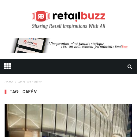
Home
Mots Clés "café V"
TAG:
CAFÉ V