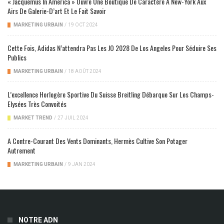
« Jacquemus In America » Ouvre Une Boutique De Caractère À New-York Aux
Airs De Galerie-D’art Et Le Fait Savoir
MARKETING URBAIN
/
19 OCT 2024
Cette Fois, Adidas N’attendra Pas Les JO 2028 De Los Angeles Pour Séduire Ses
Publics
MARKETING URBAIN
/
18 AOÛT 2024
L’excellence Horlogère Sportive Du Suisse Breitling Débarque Sur Les Champs-
Elysées Très Convoités
MARKET TREND
/
27 JUIL 2024
A Contre-Courant Des Vents Dominants, Hermès Cultive Son Potager
Autrement
MARKETING URBAIN
/
9 JAN 2024
NOTRE ADN