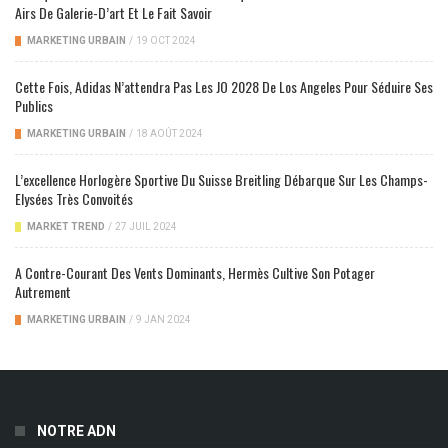
Airs De Galerie-D’art Et Le Fait Savoir
MARKETING URBAIN
/
19 OCT 2024
Cette Fois, Adidas N’attendra Pas Les JO 2028 De Los Angeles Pour Séduire Ses
Publics
MARKETING URBAIN
/
18 AOÛT 2024
L’excellence Horlogère Sportive Du Suisse Breitling Débarque Sur Les Champs-
Elysées Très Convoités
MARKET TREND
/
27 JUIL 2024
A Contre-Courant Des Vents Dominants, Hermès Cultive Son Potager
Autrement
MARKETING URBAIN
/
9 JAN 2024
NOTRE ADN