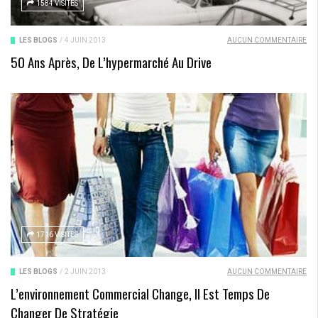
1584 VISITES
LES BLOGS
/
4 JUIN 2013
AUCUN COMMENTAIRE
50 Ans Après, De L’hypermarché Au Drive
1716 VISITES
LES BLOGS
/
2 JUIN 2013
AUCUN COMMENTAIRE
L’environnement Commercial Change, Il Est Temps De
Changer De Stratégie