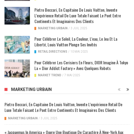
Pietro Beccari, En Capitaine De Louis Vuitton, Invente
L’expérience Retail De Luxe Totale Faisant Le Pont Entre
Continents Et Imaginaires Des Clients
MARKETING URBAIN
/
3 JUIL 2025
Pour Célébrer Le Soleil, La Couleur, L’eau, Le Jeu Et La
Liberté, Louis Vuitton Plonge Ses Invités
RETAIL DIRECTIONS
/
10 MAI 2025
Pour Célébrer Les Cerisiers En Fleurs, DIOR Imagine À Tokyo
La « Dior Addict Factory » Avec Quelques Robots
MARKET TREND
/
7 MAI 2025
MARKETING URBAIN
Pietro Beccari, En Capitaine De Louis Vuitton, Invente L’expérience Retail De
Luxe Totale Faisant Le Pont Entre Continents Et Imaginaires Des Clients
MARKETING URBAIN
/
3 JUIL 2025
« Jacquemus In America » Ouvre Une Boutique De Caractère À New-York Aux