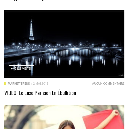
2128 VISITES
MARKET TREND
/
2 MAI 2013
AUCUN COMMENTAIRE
VIDEO. Le Luxe Parisien En Ébullition