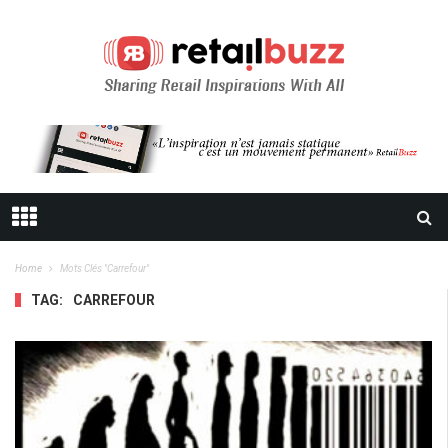
Home
Mots Clés "carrefour"
TAG:
CARREFOUR