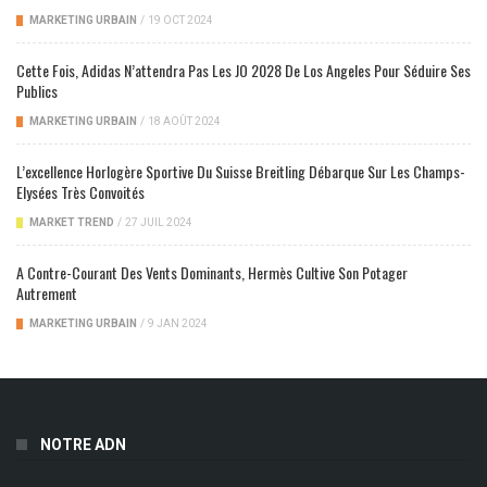
MARKETING URBAIN
/
19 OCT 2024
Cette Fois, Adidas N’attendra Pas Les JO 2028 De Los Angeles Pour Séduire Ses
Publics
MARKETING URBAIN
/
18 AOÛT 2024
L’excellence Horlogère Sportive Du Suisse Breitling Débarque Sur Les Champs-
Elysées Très Convoités
MARKET TREND
/
27 JUIL 2024
A Contre-Courant Des Vents Dominants, Hermès Cultive Son Potager
Autrement
MARKETING URBAIN
/
9 JAN 2024
NOTRE ADN