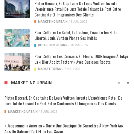
Pietro Beccari, En Capitaine De Louis Vuitton, Invente
L’expérience Retail De Luxe Totale Faisant Le Pont Entre
Continents Et Imaginaires Des Clients
MARKETING URBAIN
/
3 JUIL 2025
Pour Célébrer Le Soleil, La Couleur, L’eau, Le Jeu Et La
Liberté, Louis Vuitton Plonge Ses Invités
RETAIL DIRECTIONS
/
10 MAI 2025
Pour Célébrer Les Cerisiers En Fleurs, DIOR Imagine À Tokyo
La « Dior Addict Factory » Avec Quelques Robots
MARKET TREND
/
7 MAI 2025
MARKETING URBAIN
Pietro Beccari, En Capitaine De Louis Vuitton, Invente L’expérience Retail De
Luxe Totale Faisant Le Pont Entre Continents Et Imaginaires Des Clients
MARKETING URBAIN
/
3 JUIL 2025
« Jacquemus In America » Ouvre Une Boutique De Caractère À New-York Aux
Airs De Galerie-D’art Et Le Fait Savoir