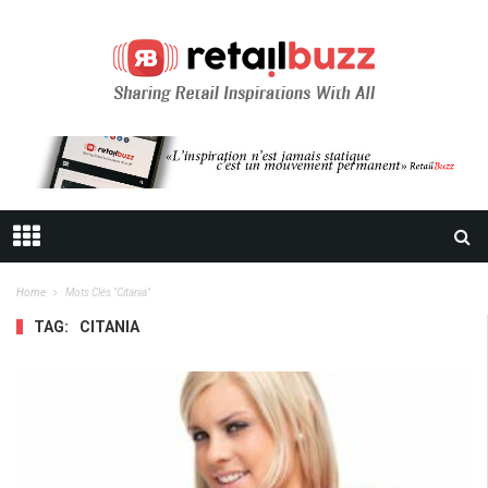
Home
Mots Clés "citania"
TAG:
CITANIA