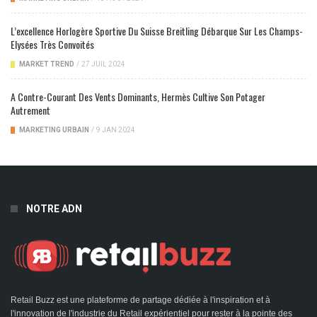
L’excellence Horlogère Sportive Du Suisse Breitling Débarque Sur Les Champs-
Elysées Très Convoités
MARKET TREND
/
27 JUIL 2024
A Contre-Courant Des Vents Dominants, Hermès Cultive Son Potager
Autrement
MARKETING URBAIN
/
9 JAN 2024
NOTRE ADN
Retail Buzz est une plateforme de partage dédiée à l'inspiration et à
l'innovation de l'industrie du Retail expérientiel pour rester à la pointe des