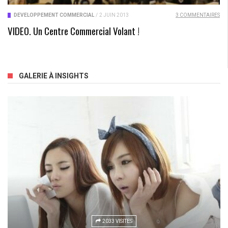
DÉVELOPPEMENT COMMERCIAL
/
2 JUIN 2013
3 COMMENTAIRES
VIDEO. Un Centre Commercial Volant !
GALERIE À INSIGHTS
2513 VISITES
2033 VISITES