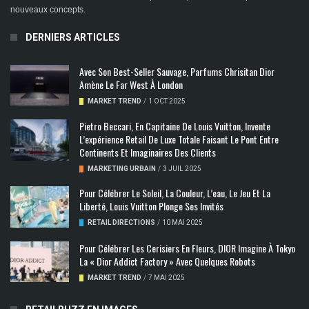
nouveaux concepts.
DERNIERS ARTICLES
Avec Son Best-Seller Sauvage, Parfums Chrisitan Dior
Amène Le Far West À London
MARKET TREND
/
1 OCT 2025
Pietro Beccari, En Capitaine De Louis Vuitton, Invente
L’expérience Retail De Luxe Totale Faisant Le Pont Entre
Continents Et Imaginaires Des Clients
MARKETING URBAIN
/
3 JUIL 2025
Pour Célébrer Le Soleil, La Couleur, L’eau, Le Jeu Et La
Liberté, Louis Vuitton Plonge Ses Invités
RETAIL DIRECTIONS
/
10 MAI 2025
Pour Célébrer Les Cerisiers En Fleurs, DIOR Imagine À Tokyo
La « Dior Addict Factory » Avec Quelques Robots
MARKET TREND
/
7 MAI 2025