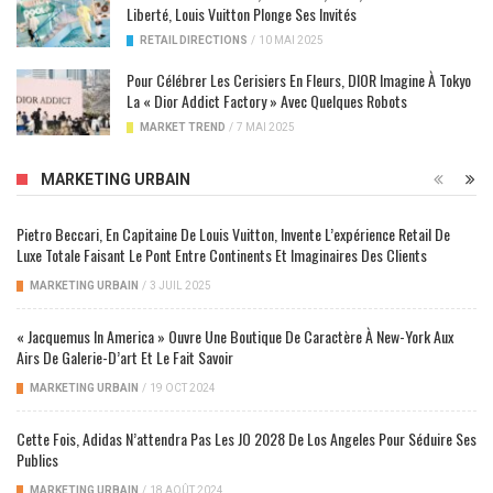
Liberté, Louis Vuitton Plonge Ses Invités
RETAIL DIRECTIONS
/
10 MAI 2025
Pour Célébrer Les Cerisiers En Fleurs, DIOR Imagine À Tokyo
La « Dior Addict Factory » Avec Quelques Robots
MARKET TREND
/
7 MAI 2025
MARKETING URBAIN
Pietro Beccari, En Capitaine De Louis Vuitton, Invente L’expérience Retail De
Luxe Totale Faisant Le Pont Entre Continents Et Imaginaires Des Clients
MARKETING URBAIN
/
3 JUIL 2025
« Jacquemus In America » Ouvre Une Boutique De Caractère À New-York Aux
Airs De Galerie-D’art Et Le Fait Savoir
MARKETING URBAIN
/
19 OCT 2024
Cette Fois, Adidas N’attendra Pas Les JO 2028 De Los Angeles Pour Séduire Ses
Publics
MARKETING URBAIN
/
18 AOÛT 2024