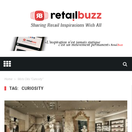
Home
Mots Clés "curiosity"
TAG:
CURIOSITY