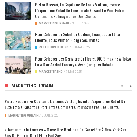
Pietro Beccari, En Capitaine De Louis Vuitton, Invente
L’expérience Retail De Luxe Totale Faisant Le Pont Entre
Continents Et Imaginaires Des Clients
MARKETING URBAIN
/
3 JUIL 2025
Pour Célébrer Le Soleil, La Couleur, L’eau, Le Jeu Et La
Liberté, Louis Vuitton Plonge Ses Invités
RETAIL DIRECTIONS
/
10 MAI 2025
Pour Célébrer Les Cerisiers En Fleurs, DIOR Imagine À Tokyo
La « Dior Addict Factory » Avec Quelques Robots
MARKET TREND
/
7 MAI 2025
MARKETING URBAIN
Pietro Beccari, En Capitaine De Louis Vuitton, Invente L’expérience Retail De
Luxe Totale Faisant Le Pont Entre Continents Et Imaginaires Des Clients
MARKETING URBAIN
/
3 JUIL 2025
« Jacquemus In America » Ouvre Une Boutique De Caractère À New-York Aux
Airs De Galerie-D’art Et Le Fait Savoir