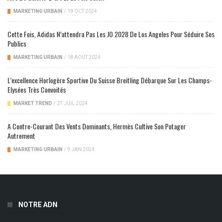
MARKETING URBAIN
/
19 OCT 2024
Cette Fois, Adidas N’attendra Pas Les JO 2028 De Los Angeles Pour Séduire Ses
Publics
MARKETING URBAIN
/
18 AOÛT 2024
L’excellence Horlogère Sportive Du Suisse Breitling Débarque Sur Les Champs-
Elysées Très Convoités
MARKET TREND
/
27 JUIL 2024
A Contre-Courant Des Vents Dominants, Hermès Cultive Son Potager
Autrement
MARKETING URBAIN
/
9 JAN 2024
NOTRE ADN