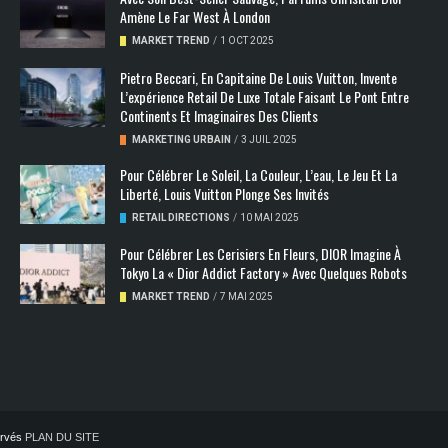
Amène Le Far West À London
MARKET TREND
/
1 OCT 2025
Pietro Beccari, En Capitaine De Louis Vuitton, Invente
L’expérience Retail De Luxe Totale Faisant Le Pont Entre
Continents Et Imaginaires Des Clients
MARKETING URBAIN
/
3 JUIL 2025
Pour Célébrer Le Soleil, La Couleur, L’eau, Le Jeu Et La
Liberté, Louis Vuitton Plonge Ses Invités
RETAIL DIRECTIONS
/
10 MAI 2025
Pour Célébrer Les Cerisiers En Fleurs, DIOR Imagine À
Tokyo La « Dior Addict Factory » Avec Quelques Robots
MARKET TREND
/
7 MAI 2025
servés
PLAN DU SITE