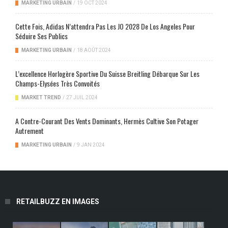
MARKETING URBAIN
/
19 OCT 2024
Cette Fois, Adidas N’attendra Pas Les JO 2028 De Los Angeles Pour
Séduire Ses Publics
MARKETING URBAIN
/
18 AOÛT 2024
L’excellence Horlogère Sportive Du Suisse Breitling Débarque Sur Les
Champs-Elysées Très Convoités
MARKET TREND
/
27 JUIL 2024
A Contre-Courant Des Vents Dominants, Hermès Cultive Son Potager
Autrement
MARKETING URBAIN
/
9 JAN 2024
RETAILBUZZ EN IMAGES