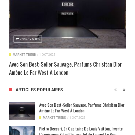
28857 VISITES
MARKET TREND
/
1 OCT 2025
Avec Son Best-Seller Sauvage, Parfums Chrisitan Dior
Amène Le Far West À London
ARTICLES POPULAIRES
Avec Son Best-Seller Sauvage, Parfums Chrisitan Dior
Amène Le Far West À London
MARKET TREND
/
1 OCT 2025
Pietro Beccari, En Capitaine De Louis Vuitton, Invente
L’expérience Retail De Luxe Totale Faisant Le Pont