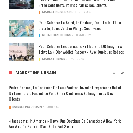
Entre Continents Et Imaginaires Des Clients
MARKETING URBAIN
/
3 JUIL 2025
Pour Célébrer Le Soleil, La Couleur, L’eau, Le Jeu Et La
Liberté, Louis Vuitton Plonge Ses Invités
RETAIL DIRECTIONS
/
10 MAI 2025
Pour Célébrer Les Cerisiers En Fleurs, DIOR Imagine À
Tokyo La « Dior Addict Factory » Avec Quelques Robots
MARKET TREND
/
7 MAI 2025
MARKETING URBAIN
Pietro Beccari, En Capitaine De Louis Vuitton, Invente L’expérience Retail
De Luxe Totale Faisant Le Pont Entre Continents Et Imaginaires Des
Clients
MARKETING URBAIN
/
3 JUIL 2025
« Jacquemus In America » Ouvre Une Boutique De Caractère À New-York
Aux Airs De Galerie-D’art Et Le Fait Savoir