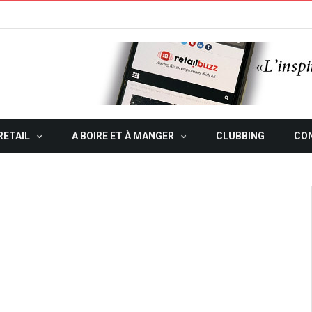
RETAIL
A BOIRE ET À MANGER
CLUBBING
CO