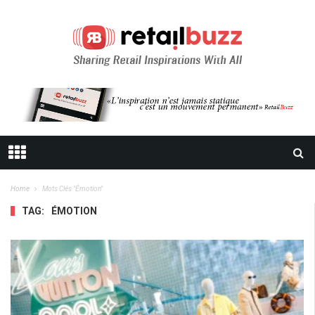
Home
Mots Clés "émotion"
TAG:
ÉMOTION