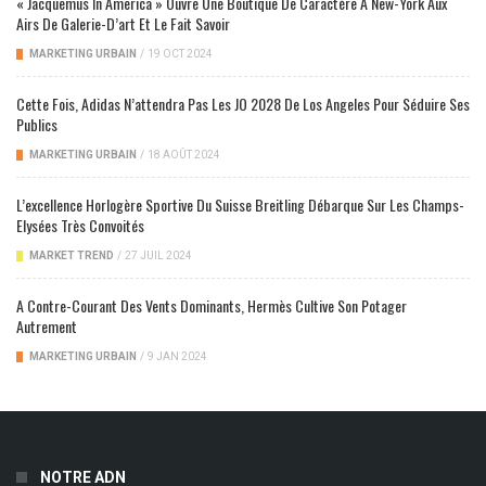
« Jacquemus In America » Ouvre Une Boutique De Caractère À New-York Aux
Airs De Galerie-D’art Et Le Fait Savoir
MARKETING URBAIN
/
19 OCT 2024
Cette Fois, Adidas N’attendra Pas Les JO 2028 De Los Angeles Pour Séduire Ses
Publics
MARKETING URBAIN
/
18 AOÛT 2024
L’excellence Horlogère Sportive Du Suisse Breitling Débarque Sur Les Champs-
Elysées Très Convoités
MARKET TREND
/
27 JUIL 2024
A Contre-Courant Des Vents Dominants, Hermès Cultive Son Potager
Autrement
MARKETING URBAIN
/
9 JAN 2024
NOTRE ADN