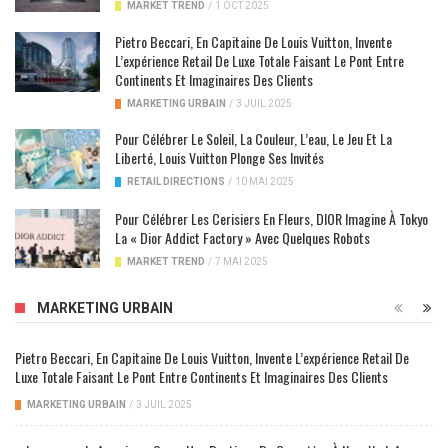
MARKET TREND
/
1 OCT 2025
Pietro Beccari, En Capitaine De Louis Vuitton, Invente
L’expérience Retail De Luxe Totale Faisant Le Pont Entre
Continents Et Imaginaires Des Clients
MARKETING URBAIN
/
3 JUIL 2025
Pour Célébrer Le Soleil, La Couleur, L’eau, Le Jeu Et La
Liberté, Louis Vuitton Plonge Ses Invités
RETAIL DIRECTIONS
/
10 MAI 2025
Pour Célébrer Les Cerisiers En Fleurs, DIOR Imagine À Tokyo
La « Dior Addict Factory » Avec Quelques Robots
MARKET TREND
/
7 MAI 2025
MARKETING URBAIN
Pietro Beccari, En Capitaine De Louis Vuitton, Invente L’expérience Retail De
Luxe Totale Faisant Le Pont Entre Continents Et Imaginaires Des Clients
MARKETING URBAIN
/
3 JUIL 2025