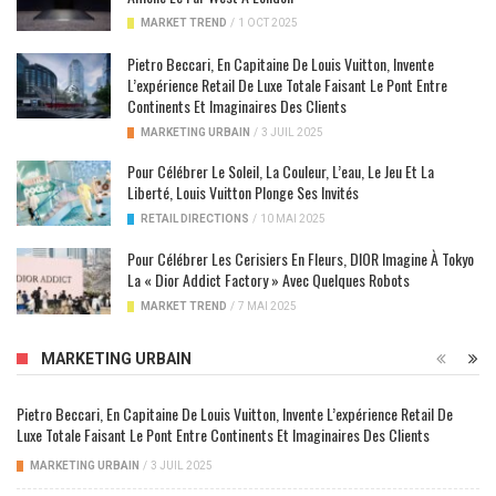
MARKET TREND
/
1 OCT 2025
Pietro Beccari, En Capitaine De Louis Vuitton, Invente
L’expérience Retail De Luxe Totale Faisant Le Pont Entre
Continents Et Imaginaires Des Clients
MARKETING URBAIN
/
3 JUIL 2025
Pour Célébrer Le Soleil, La Couleur, L’eau, Le Jeu Et La
Liberté, Louis Vuitton Plonge Ses Invités
RETAIL DIRECTIONS
/
10 MAI 2025
Pour Célébrer Les Cerisiers En Fleurs, DIOR Imagine À Tokyo
La « Dior Addict Factory » Avec Quelques Robots
MARKET TREND
/
7 MAI 2025
MARKETING URBAIN
Pietro Beccari, En Capitaine De Louis Vuitton, Invente L’expérience Retail De
Luxe Totale Faisant Le Pont Entre Continents Et Imaginaires Des Clients
MARKETING URBAIN
/
3 JUIL 2025