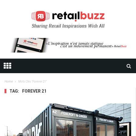
Home
Mots Clés "forever 21"
TAG:
FOREVER 21