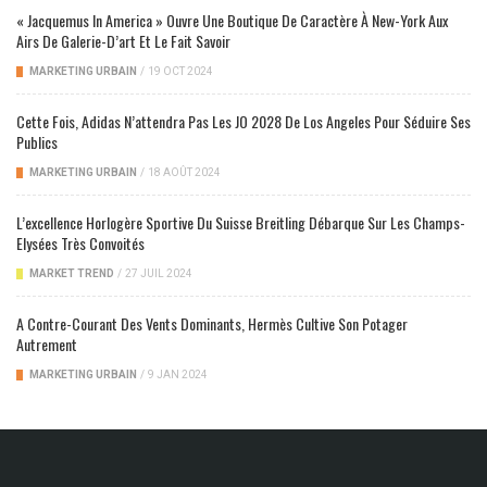
« Jacquemus In America » Ouvre Une Boutique De Caractère À New-York Aux
Airs De Galerie-D’art Et Le Fait Savoir
MARKETING URBAIN
/
19 OCT 2024
Cette Fois, Adidas N’attendra Pas Les JO 2028 De Los Angeles Pour Séduire Ses
Publics
MARKETING URBAIN
/
18 AOÛT 2024
L’excellence Horlogère Sportive Du Suisse Breitling Débarque Sur Les Champs-
Elysées Très Convoités
MARKET TREND
/
27 JUIL 2024
A Contre-Courant Des Vents Dominants, Hermès Cultive Son Potager
Autrement
MARKETING URBAIN
/
9 JAN 2024