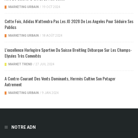
MARKETING URBAIN
/
19 OCT 2024
Cette Fois, Adidas N’attendra Pas Les JO 2028 De Los Angeles Pour Séduire Ses
Publics
MARKETING URBAIN
/
18 AOÛT 2024
L’excellence Horlogère Sportive Du Suisse Breitling Débarque Sur Les Champs-
Elysées Très Convoités
MARKET TREND
/
27 JUIL 2024
A Contre-Courant Des Vents Dominants, Hermès Cultive Son Potager
Autrement
MARKETING URBAIN
/
9 JAN 2024
NOTRE ADN