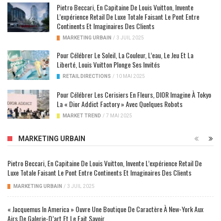
Pietro Beccari, En Capitaine De Louis Vuitton, Invente
L’expérience Retail De Luxe Totale Faisant Le Pont Entre
Continents Et Imaginaires Des Clients
MARKETING URBAIN
/
3 JUIL 2025
Pour Célébrer Le Soleil, La Couleur, L’eau, Le Jeu Et La
Liberté, Louis Vuitton Plonge Ses Invités
RETAIL DIRECTIONS
/
10 MAI 2025
Pour Célébrer Les Cerisiers En Fleurs, DIOR Imagine À Tokyo
La « Dior Addict Factory » Avec Quelques Robots
MARKET TREND
/
7 MAI 2025
MARKETING URBAIN
Pietro Beccari, En Capitaine De Louis Vuitton, Invente L’expérience Retail De
Luxe Totale Faisant Le Pont Entre Continents Et Imaginaires Des Clients
MARKETING URBAIN
/
3 JUIL 2025
« Jacquemus In America » Ouvre Une Boutique De Caractère À New-York Aux
Airs De Galerie-D’art Et Le Fait Savoir