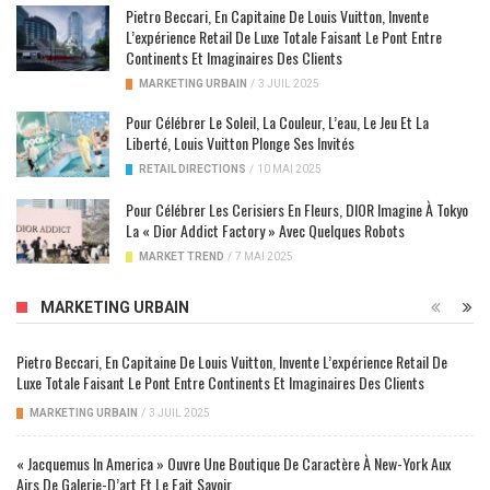
Pietro Beccari, En Capitaine De Louis Vuitton, Invente
L’expérience Retail De Luxe Totale Faisant Le Pont Entre
Continents Et Imaginaires Des Clients
MARKETING URBAIN
/
3 JUIL 2025
Pour Célébrer Le Soleil, La Couleur, L’eau, Le Jeu Et La
Liberté, Louis Vuitton Plonge Ses Invités
RETAIL DIRECTIONS
/
10 MAI 2025
Pour Célébrer Les Cerisiers En Fleurs, DIOR Imagine À Tokyo
La « Dior Addict Factory » Avec Quelques Robots
MARKET TREND
/
7 MAI 2025
MARKETING URBAIN
Pietro Beccari, En Capitaine De Louis Vuitton, Invente L’expérience Retail De
Luxe Totale Faisant Le Pont Entre Continents Et Imaginaires Des Clients
MARKETING URBAIN
/
3 JUIL 2025
« Jacquemus In America » Ouvre Une Boutique De Caractère À New-York Aux
Airs De Galerie-D’art Et Le Fait Savoir