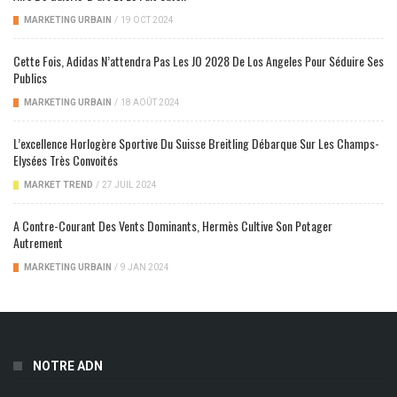
MARKETING URBAIN
/
19 OCT 2024
Cette Fois, Adidas N’attendra Pas Les JO 2028 De Los Angeles Pour Séduire Ses
Publics
MARKETING URBAIN
/
18 AOÛT 2024
L’excellence Horlogère Sportive Du Suisse Breitling Débarque Sur Les Champs-
Elysées Très Convoités
MARKET TREND
/
27 JUIL 2024
A Contre-Courant Des Vents Dominants, Hermès Cultive Son Potager
Autrement
MARKETING URBAIN
/
9 JAN 2024
NOTRE ADN