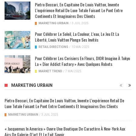
Pietro Beccari, En Capitaine De Louis Vuitton, Invente
L’expérience Retail De Luxe Totale Faisant Le Pont Entre
Continents Et Imaginaires Des Clients
MARKETING URBAIN
/
3 JUIL 2025
Pour Célébrer Le Soleil, La Couleur, L’eau, Le Jeu Et La
Liberté, Louis Vuitton Plonge Ses Invités
RETAIL DIRECTIONS
/
10 MAI 2025
Pour Célébrer Les Cerisiers En Fleurs, DIOR Imagine À Tokyo
La « Dior Addict Factory » Avec Quelques Robots
MARKET TREND
/
7 MAI 2025
MARKETING URBAIN
Pietro Beccari, En Capitaine De Louis Vuitton, Invente L’expérience Retail De
Luxe Totale Faisant Le Pont Entre Continents Et Imaginaires Des Clients
MARKETING URBAIN
/
3 JUIL 2025
« Jacquemus In America » Ouvre Une Boutique De Caractère À New-York Aux
Airs De Galerie-D’art Et Le Fait Savoir