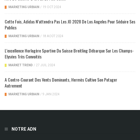
MARKETING URBAIN
/
19 OCT 2024
Cette Fois, Adidas N’attendra Pas Les JO 2028 De Los Angeles Pour Séduire Ses
Publics
MARKETING URBAIN
/
18 AOÛT 2024
L’excellence Horlogère Sportive Du Suisse Breitling Débarque Sur Les Champs-
Elysées Très Convoités
MARKET TREND
/
27 JUIL 2024
A Contre-Courant Des Vents Dominants, Hermès Cultive Son Potager
Autrement
MARKETING URBAIN
/
9 JAN 2024
NOTRE ADN