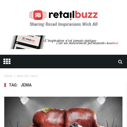
Home
Mots Clés "jema"
TAG:
JEMA