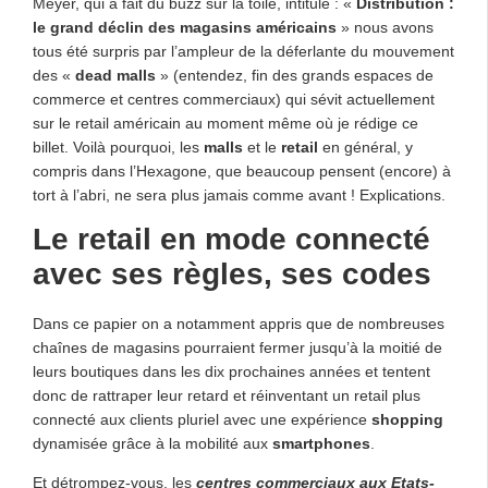
Meyer, qui a fait du buzz sur la toile, intitulé : «
Distribution :
le grand déclin des magasins américains
» nous avons
tous été surpris par l’ampleur de la déferlante du mouvement
des «
dead malls
» (entendez, fin des grands espaces de
commerce et centres commerciaux) qui sévit actuellement
sur le retail américain au moment même où je rédige ce
billet. Voilà pourquoi, les
malls
et le
retail
en général, y
compris dans l’Hexagone, que beaucoup pensent (encore) à
tort à l’abri, ne sera plus jamais comme avant ! Explications.
Le retail en mode connecté
avec ses règles, ses codes
Dans ce papier on a notamment appris que de nombreuses
chaînes de magasins pourraient fermer jusqu’à la moitié de
leurs boutiques dans les dix prochaines années et tentent
donc de rattraper leur retard et réinventant un retail plus
connecté aux clients pluriel avec une expérience
shopping
dynamisée grâce à la mobilité aux
smartphones
.
Et détrompez-vous, les
centres commerciaux aux Etats-