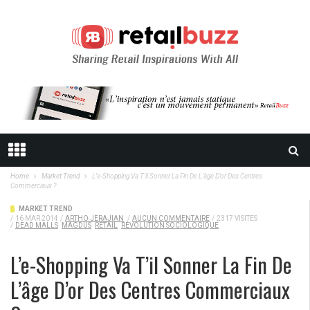
Home
Market Trend
L’e-Shopping Va T’il Sonner La Fin De L’âge D’or Des Centres
Commerciaux ?
MARKET TREND
/
16 MAR 2014
/
ARTHO JERAJIAN
/
AUCUN COMMENTAIRE
/
2317 VISITES
/
DEAD MALLS
MAGDUS
RETAIL
RÉVOLUTION SOCIOLOGIQUE
L’e-Shopping Va T’il Sonner La Fin De
L’âge D’or Des Centres Commerciaux