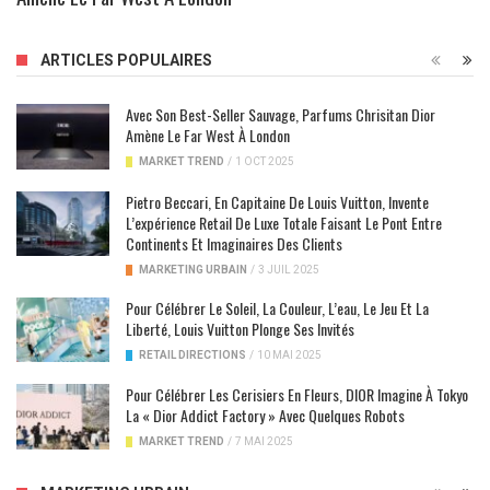
ARTICLES POPULAIRES
Avec Son Best-Seller Sauvage, Parfums Chrisitan Dior
Amène Le Far West À London
MARKET TREND
/
1 OCT 2025
Pietro Beccari, En Capitaine De Louis Vuitton, Invente
L’expérience Retail De Luxe Totale Faisant Le Pont Entre
Continents Et Imaginaires Des Clients
MARKETING URBAIN
/
3 JUIL 2025
Pour Célébrer Le Soleil, La Couleur, L’eau, Le Jeu Et La
Liberté, Louis Vuitton Plonge Ses Invités
RETAIL DIRECTIONS
/
10 MAI 2025
Pour Célébrer Les Cerisiers En Fleurs, DIOR Imagine À Tokyo
La « Dior Addict Factory » Avec Quelques Robots
MARKET TREND
/
7 MAI 2025