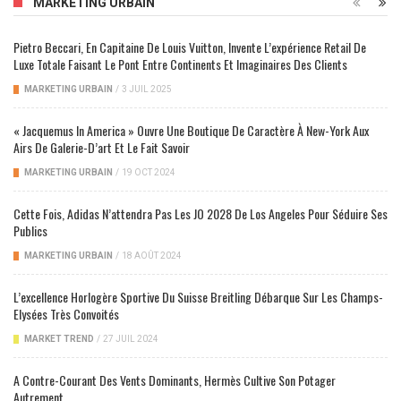
MARKETING URBAIN
Pietro Beccari, En Capitaine De Louis Vuitton, Invente L’expérience Retail De
Luxe Totale Faisant Le Pont Entre Continents Et Imaginaires Des Clients
MARKETING URBAIN
/
3 JUIL 2025
« Jacquemus In America » Ouvre Une Boutique De Caractère À New-York Aux
Airs De Galerie-D’art Et Le Fait Savoir
MARKETING URBAIN
/
19 OCT 2024
Cette Fois, Adidas N’attendra Pas Les JO 2028 De Los Angeles Pour Séduire Ses
Publics
MARKETING URBAIN
/
18 AOÛT 2024
L’excellence Horlogère Sportive Du Suisse Breitling Débarque Sur Les Champs-
Elysées Très Convoités
MARKET TREND
/
27 JUIL 2024
A Contre-Courant Des Vents Dominants, Hermès Cultive Son Potager
Autrement