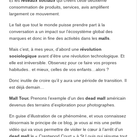
Et les
réseaux sociaux
qui créent cette deuxième
consommation de produits, services, avis amplifient
largement ce mouvement.
Le fait que tout le monde puisse prendre part à la
conversation a un impact sur l’écosystème global des
marques et donc in fine des activités dans les
malls
.
Mais c’est, à mes yeux, d’abord une
révolution
sociologique
avant d’être une révolution technologique. Et
elle est irréversible. Observez pour ce faire vos propres
habitudes.. et mieux, celles de vos enfants…alors ?
Donc inutile de croire qu’il y aura une période de transition. Il
est déjà demain…
Mall Tour.
Prenons l’exemple d’un des
dead mall
américain
devenus des terrains d’exploration pour photographes.
En guise d’illustration de ce phénomène, et vous connaissez
désormais le principe de ce blog, je vous ai mis une petite
vidéo qui va vous permettre de visiter le cœur à l’arrêt d’un
dead mall
le « Crestwood Court » à St.Louis qui résume tout