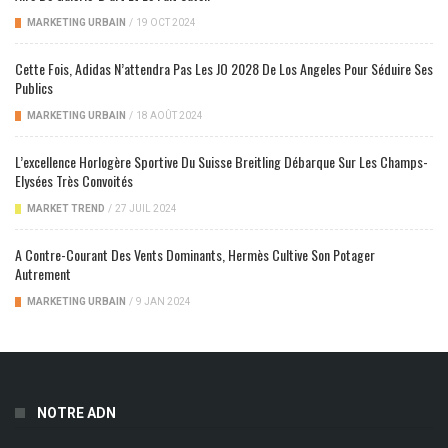
MARKETING URBAIN
/
19 OCT 2024
Cette Fois, Adidas N’attendra Pas Les JO 2028 De Los Angeles Pour Séduire Ses
Publics
MARKETING URBAIN
/
18 AOÛT 2024
L’excellence Horlogère Sportive Du Suisse Breitling Débarque Sur Les Champs-
Elysées Très Convoités
MARKET TREND
/
27 JUIL 2024
A Contre-Courant Des Vents Dominants, Hermès Cultive Son Potager
Autrement
MARKETING URBAIN
/
9 JAN 2024
NOTRE ADN