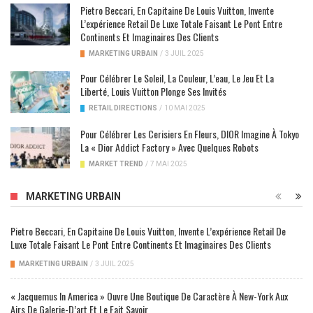
Pietro Beccari, En Capitaine De Louis Vuitton, Invente
L’expérience Retail De Luxe Totale Faisant Le Pont Entre
Continents Et Imaginaires Des Clients
MARKETING URBAIN
/
3 JUIL 2025
Pour Célébrer Le Soleil, La Couleur, L’eau, Le Jeu Et La
Liberté, Louis Vuitton Plonge Ses Invités
RETAIL DIRECTIONS
/
10 MAI 2025
Pour Célébrer Les Cerisiers En Fleurs, DIOR Imagine À Tokyo
La « Dior Addict Factory » Avec Quelques Robots
MARKET TREND
/
7 MAI 2025
MARKETING URBAIN
Pietro Beccari, En Capitaine De Louis Vuitton, Invente L’expérience Retail De
Luxe Totale Faisant Le Pont Entre Continents Et Imaginaires Des Clients
MARKETING URBAIN
/
3 JUIL 2025
« Jacquemus In America » Ouvre Une Boutique De Caractère À New-York Aux
Airs De Galerie-D’art Et Le Fait Savoir