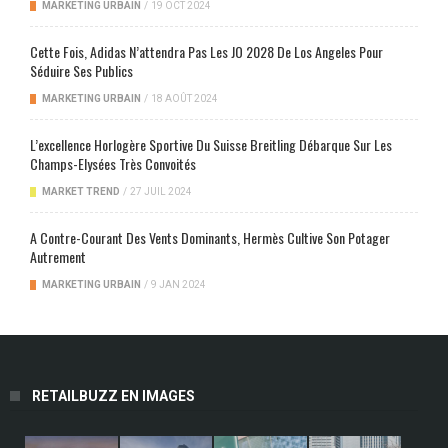
MARKETING URBAIN
/
19 OCT 2024
Cette Fois, Adidas N’attendra Pas Les JO 2028 De Los Angeles Pour
Séduire Ses Publics
MARKETING URBAIN
/
18 AOÛT 2024
L’excellence Horlogère Sportive Du Suisse Breitling Débarque Sur Les
Champs-Elysées Très Convoités
MARKET TREND
/
27 JUIL 2024
A Contre-Courant Des Vents Dominants, Hermès Cultive Son Potager
Autrement
MARKETING URBAIN
/
9 JAN 2024
RETAILBUZZ EN IMAGES