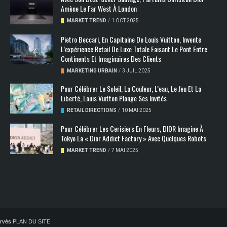
Amène Le Far West À London
MARKET TREND
/
1 OCT 2025
Pietro Beccari, En Capitaine De Louis Vuitton, Invente
L’expérience Retail De Luxe Totale Faisant Le Pont Entre
Continents Et Imaginaires Des Clients
MARKETING URBAIN
/
3 JUIL 2025
Pour Célébrer Le Soleil, La Couleur, L’eau, Le Jeu Et La
Liberté, Louis Vuitton Plonge Ses Invités
RETAIL DIRECTIONS
/
10 MAI 2025
Pour Célébrer Les Cerisiers En Fleurs, DIOR Imagine À
Tokyo La « Dior Addict Factory » Avec Quelques Robots
MARKET TREND
/
7 MAI 2025
servés
PLAN DU SITE