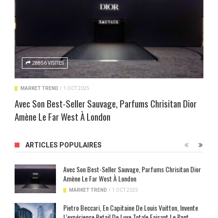
28856 VISITES
MARKET TREND
/
1 OCT 2025
Avec Son Best-Seller Sauvage, Parfums Chrisitan Dior
Amène Le Far West À London
ARTICLES POPULAIRES
Avec Son Best-Seller Sauvage, Parfums Chrisitan Dior
Amène Le Far West À London
MARKET TREND
/
1 OCT 2025
Pietro Beccari, En Capitaine De Louis Vuitton, Invente
L’expérience Retail De Luxe Totale Faisant Le Pont