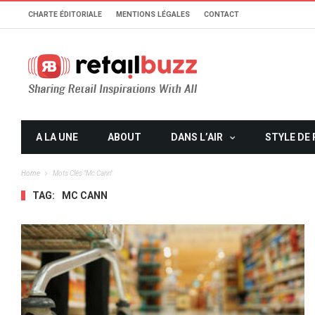
CHARTE ÉDITORIALE
MENTIONS LÉGALES
CONTACT
A LA UNE
ABOUT
DANS L’AIR
STYLE DE 
Home
Mots Clés "Mc Cann"
TAG:
MC CANN