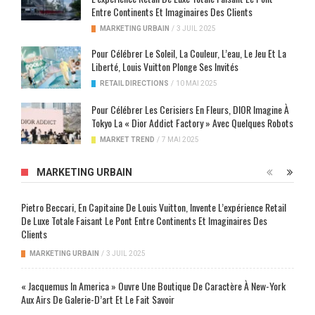
Entre Continents Et Imaginaires Des Clients
MARKETING URBAIN
/
3 JUIL 2025
Pour Célébrer Le Soleil, La Couleur, L’eau, Le Jeu Et La
Liberté, Louis Vuitton Plonge Ses Invités
RETAIL DIRECTIONS
/
10 MAI 2025
Pour Célébrer Les Cerisiers En Fleurs, DIOR Imagine À
Tokyo La « Dior Addict Factory » Avec Quelques Robots
MARKET TREND
/
7 MAI 2025
MARKETING URBAIN
Pietro Beccari, En Capitaine De Louis Vuitton, Invente L’expérience Retail
De Luxe Totale Faisant Le Pont Entre Continents Et Imaginaires Des
Clients
MARKETING URBAIN
/
3 JUIL 2025
« Jacquemus In America » Ouvre Une Boutique De Caractère À New-York
Aux Airs De Galerie-D’art Et Le Fait Savoir